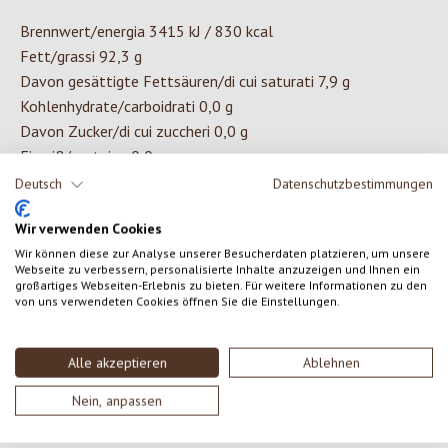
Brennwert/energia 3415 kJ / 830 kcal
Fett/grassi 92,3 g
Davon gesättigte Fettsäuren/di cui saturati 7,9 g
Kohlenhydrate/carboidrati 0,0 g
Davon Zucker/di cui zuccheri 0,0 g
Eiweiß/proteine 0,0 g
Salz/sale 0,0 g
Deutsch
Datenschutzbestimmungen
Wir verwenden Cookies
ZUTATEN
Wir können diese zur Analyse unserer Besucherdaten platzieren, um unsere
Webseite zu verbessern, personalisierte Inhalte anzuzeigen und Ihnen ein
großartiges Webseiten-Erlebnis zu bieten. Für weitere Informationen zu den
100% reines Mandelöl*, nativ
von uns verwendeten Cookies öffnen Sie die Einstellungen.
*aus kontrolliert biologischem Anbau.
Alle akzeptieren
Ablehnen
Nein, anpassen
0 von 0 Bewertungen