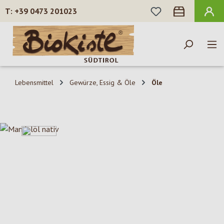
DU HAST 0 PROD
+39 0473 201023
Zum Hauptinhalt springen
Lebensmittel
Gewürze, Essig & Öle
Öle
Bildergalerie überspringen