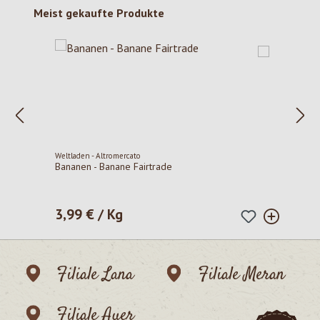
Produktgalerie überspringen
Meist gekaufte Produkte
Weltladen - Altromercato
Bananen - Banane Fairtrade
3,99 € / Kg
Regulärer Preis:
Filiale Lana
Filiale Meran
Filiale Auer