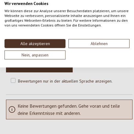
Wir verwenden Cookies
Wir können diese zur Analyse unserer Besucherdaten platzieren, um unsere
Webseite zu verbessern, personalisierte Inhalte anzuzeigen und Ihnen ein
0 von 0 Bewertungen
großartiges Webseiten-Erlebnis zu bieten. Für weitere Informationen zu den
von uns verwendeten Cookies öffnen Sie die Einstellungen.
Gib eine Bewertung ab!
Durchschnittliche Bewertung von 0 von 5 Sternen
Alle akzeptieren
Ablehnen
Teile deine Erfahrungen mit dem Produkt mit anderen Kunden.
Nein, anpassen
SCHREIBE EINE BEWERTUNG
Bewertungen nur in der aktuellen Sprache anzeigen.
Keine Bewertungen gefunden. Gehe voran und teile
deine Erkenntnisse mit anderen.