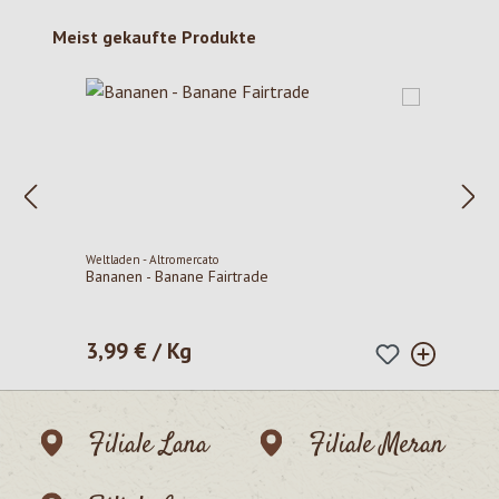
Produktgalerie überspringen
Meist gekaufte Produkte
Weltladen - Altromercato
Bananen - Banane Fairtrade
3,99 € / Kg
Regulärer Preis:
Filiale Lana
Filiale Meran