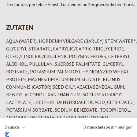
Textur das perfekte Finish für deinen außergewöhnlichen Look.
ZUTATEN
AQUA (WATER), HORDEUM VULGARE (BARLEY) STEM WATER°,
GLYCERYL STEARATE, CAPRYLIC/CAPRIC TRIGLYCERIDE,
OLEIC/LINOLEIC/LINOLENIC POLYGLYCERIDES, CETEARYL
ALCOHOL, PULLULAN, SUCROSE PALMITATE, GLYCERYL
ROSINATE, POTASSIUM PALMITOYL HYDROLYZED WHEAT
PROTEIN, MAGNESIUM ALUMINUM SILICATE, RICINUS
COMMUNIS (CASTOR) SEED OIL°, ACACIA SENEGAL GUM,
BENZYL ALCOHOL, XANTHAN GUM, SODIUM STEAROYL
LACTYLATE, LECITHIN, DEHYDROACETIC ACID, CITRIC ACID,
POTASSIUM SORBATE, SODIUM BENZOATE, TOCOPHEROL,
ASCORBYL PALMITATE, CI 77499 (IRON OXIDES)
°from certified organic agriculture
Deutsch
Datenschutzbestimmungen