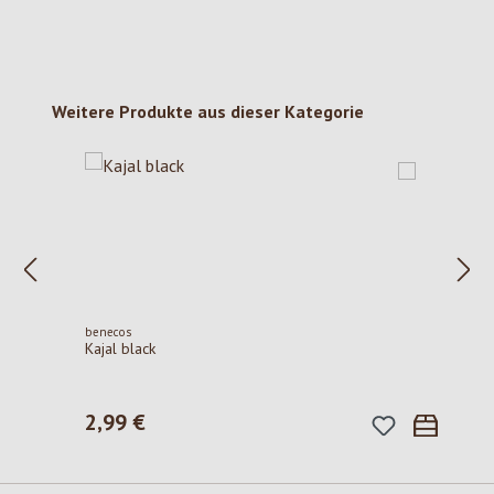
Produktgalerie überspringen
Weitere Produkte aus dieser Kategorie
benecos
Kajal black
2,99 €
Regulärer Preis: