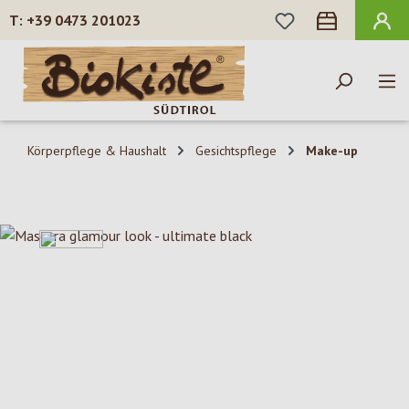
DU HAST 0 PROD
+39 0473 201023
Zum Hauptinhalt springen
Körperpflege & Haushalt
Gesichtspflege
Make-up
Bildergalerie überspringen