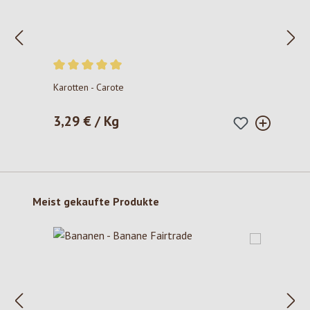
Durchschnittliche Bewertung von 5 von 5 Sternen
Karotten - Carote
3,29 € / Kg
Regulärer Preis:
Produktgalerie überspringen
Meist gekaufte Produkte