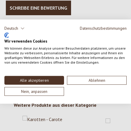
SCHREIBE EINE BEWERTUNG
Bewertungen nur in der aktuellen Sprache anzeigen.
Deutsch
Datenschutzbestimmungen
Wir verwenden Cookies
Keine Bewertungen gefunden. Gehe voran und teile
Wir können diese zur Analyse unserer Besucherdaten platzieren, um unsere
Webseite zu verbessern, personalisierte Inhalte anzuzeigen und Ihnen ein
deine Erkenntnisse mit anderen.
großartiges Webseiten-Erlebnis zu bieten. Für weitere Informationen zu den
von uns verwendeten Cookies öffnen Sie die Einstellungen.
Alle akzeptieren
Ablehnen
Nein, anpassen
Produktgalerie überspringen
Weitere Produkte aus dieser Kategorie