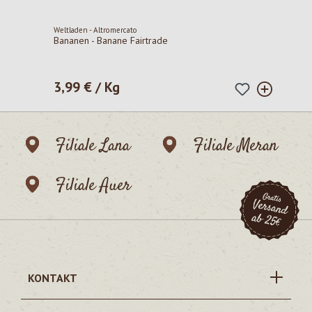
Weltladen - Altromercato
Bananen - Banane Fairtrade
3,99 € / Kg
Regulärer Preis:
Filiale Lana
Filiale Meran
Filiale Auer
KONTAKT