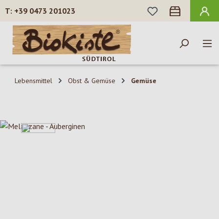
DU HAST 0 PROD
+39 0473 201023
Zum Hauptinhalt springen
Lebensmittel
Obst & Gemüse
Gemüse
Bildergalerie überspringen