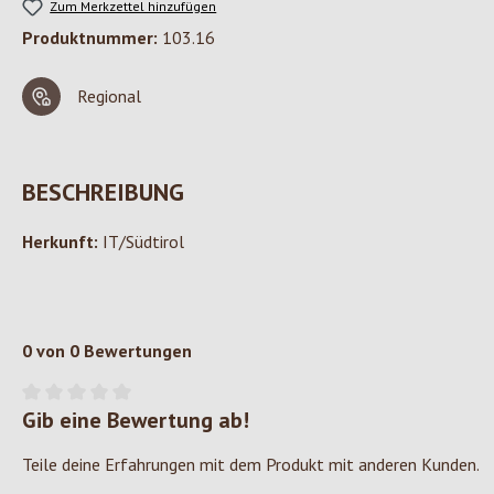
Zum Merkzettel hinzufügen
Produktnummer:
103.16
Regional
BESCHREIBUNG
Herkunft:
IT/Südtirol
0 von 0 Bewertungen
Gib eine Bewertung ab!
Durchschnittliche Bewertung von 0 von 5 Sternen
Teile deine Erfahrungen mit dem Produkt mit anderen Kunden.