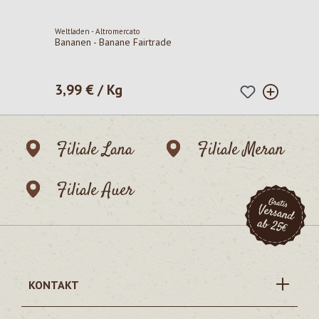
Weltladen - Altromercato
Bananen - Banane Fairtrade
3,99 € / Kg
Regulärer Preis:
Filiale Lana
Filiale Meran
Filiale Auer
KONTAKT