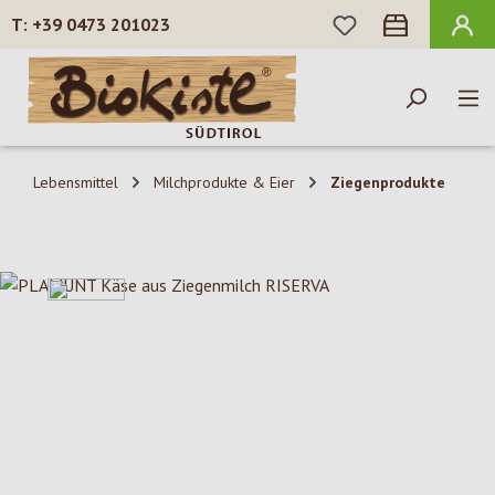
DU HAST 0 PROD
+39 0473 201023
Zum Hauptinhalt springen
Lebensmittel
Milchprodukte & Eier
Ziegenprodukte
Bildergalerie überspringen