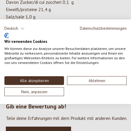
Davon Zucker/di cui zuccheri 0,1 g
Eiweiß/proteine 21,4 g
Salz/sale 1,0 g
Deutsch
Datenschutzbestimmungen
ZUTATEN
Wir verwenden Cookies
Wir können diese zur Analyse unserer Besucherdaten platzieren, um unsere
Thermisierte Ziegenmilch mit naturbelassenem Fettgehalt*,
Webseite zu verbessern, personalisierte Inhalte anzuzeigen und Ihnen ein
großartiges Webseiten-Erlebnis zu bieten. Für weitere Informationen zu den
Kulturen, Lab, Salz *aus ökologischer Landwirtschaft.
von uns verwendeten Cookies öffnen Sie die Einstellungen.
Alle akzeptieren
Ablehnen
0 von 0 Bewertungen
Nein, anpassen
Gib eine Bewertung ab!
Durchschnittliche Bewertung von 0 von 5 Sternen
Teile deine Erfahrungen mit dem Produkt mit anderen Kunden.