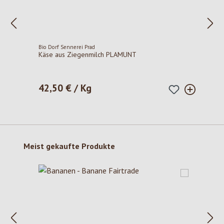
Bio Dorf Sennerei Prad
Käse aus Ziegenmilch PLAMUNT
42,50 € / Kg
Regulärer Preis:
Produktgalerie überspringen
Meist gekaufte Produkte