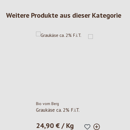
Weitere Produkte aus dieser Kategorie
Bio vom Berg
Graukäse ca. 2% F.i.T.
24,90 € / Kg
Regulärer Preis: