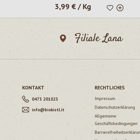
3,99 € / Kg
Regulärer Preis:
Filiale Lana
KONTAKT
RECHTLICHES
Impressum
0473 201023
Datenschutzerklärung
info@biokistl.it
Allgemeine
Geschäftsbedingungen
Barrierefreiheitserkläru