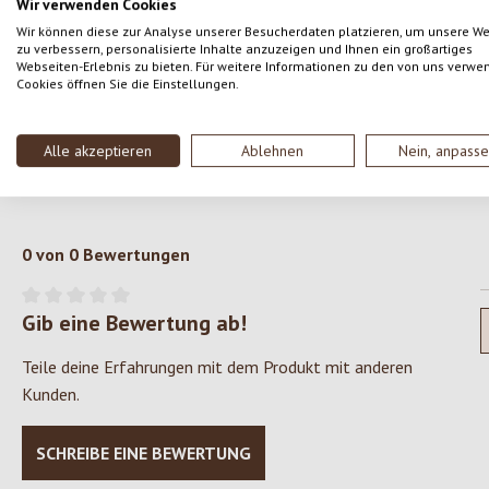
Wir verwenden Cookies
´lacrima´ nennen. Diese kleinen Löcher können
Wir können diese zur Analyse unserer Besucherdaten platzieren, um unsere W
reifungsbedingt ebenfalls Schimmeleinschlüsse
zu verbessern, personalisierte Inhalte anzuzeigen und Ihnen ein großartiges
Webseiten-Erlebnis zu bieten. Für weitere Informationen zu den von uns verwe
aufweisen. Dies ist, in geringem Ausmass kein
Cookies öffnen Sie die Einstellungen.
Grund zur Reklamation, sondern kann groszügig
entfernt werden.
Alle akzeptieren
Ablehnen
Nein, anpass
0 von 0 Bewertungen
Gib eine Bewertung ab!
Durchschnittliche Bewertung von 0 von 5 Sternen
Teile deine Erfahrungen mit dem Produkt mit anderen
Kunden.
SCHREIBE EINE BEWERTUNG