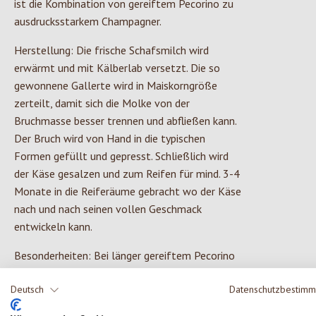
ist die Kombination von gereiftem Pecorino zu
ausdrucksstarkem Champagner.
Herstellung: Die frische Schafsmilch wird
erwärmt und mit Kälberlab versetzt. Die so
gewonnene Gallerte wird in Maiskorngröße
zerteilt, damit sich die Molke von der
Bruchmasse besser trennen und abfließen kann.
Der Bruch wird von Hand in die typischen
Formen gefüllt und gepresst. Schließlich wird
der Käse gesalzen und zum Reifen für mind. 3-4
Monate in die Reiferäume gebracht wo der Käse
nach und nach seinen vollen Geschmack
entwickeln kann.
Besonderheiten: Bei länger gereiftem Pecorino
entstehen typische, winzige Kristalle und
Deutsch
Datenschutzbestim
vereinzelt kleine Löcher, in denen sich manchmal
auch Reifeflüssigkeit zeigt, die die Italiener