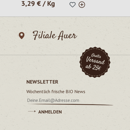
3,29 € / Kg
Regulärer Preis:
Filiale Auer
NEWSLETTER
Wöchentlich frische BIO News
ANMELDEN