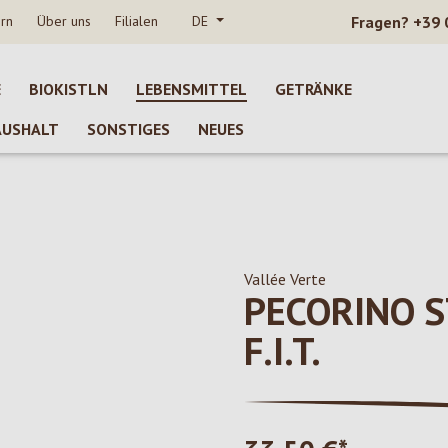
rn
Über uns
Filialen
DE
Fragen?
+39 
E
BIOKISTLN
LEBENSMITTEL
GETRÄNKE
AUSHALT
SONSTIGES
NEUES
Vallée Verte
PECORINO 
F.I.T.