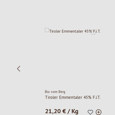
Produktgalerie überspringen
Bio vom Berg
Tiroler Emmentaler 45% F.i.T.
21,20 € / Kg
Regulärer Preis: