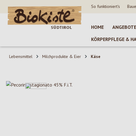
So funktioniert's
Baue
 Hauptinhalt springen
Zur Suche springen
Zur Hauptnavigation springen
HOME
ANGEBOT
KÖRPERPFLEGE & H
Lebensmittel
Milchprodukte & Eier
Käse
Bildergalerie überspringen