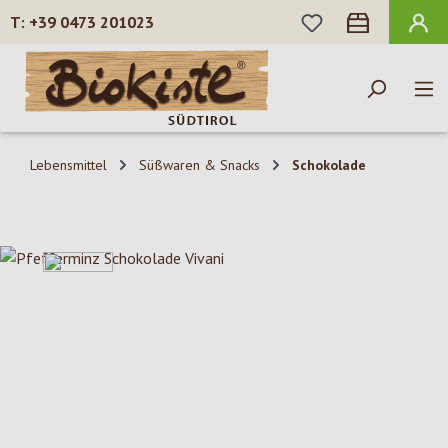
DU HAST 0 PROD
+39 0473 201023
Zum Hauptinhalt springen
Lebensmittel
Süßwaren & Snacks
Schokolade
Bildergalerie überspringen