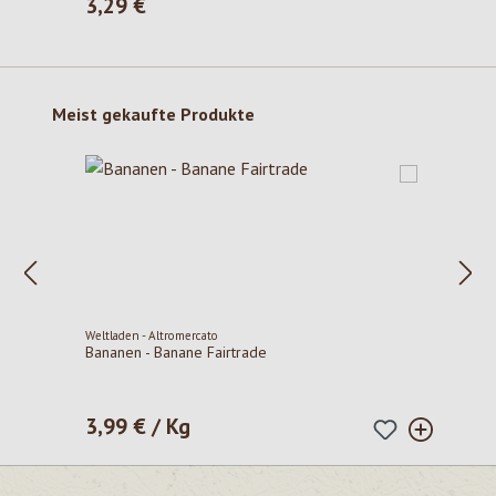
3,29 €
Regulärer Preis:
Produktgalerie überspringen
Meist gekaufte Produkte
Weltladen - Altromercato
Bananen - Banane Fairtrade
3,99 € / Kg
Regulärer Preis: