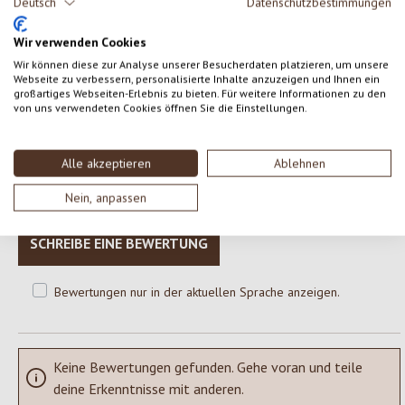
Kann Bestandteile von Schalenfrüchten, Gluten und Milch
Deutsch
Datenschutzbestimmungen
enthalten
Wir verwenden Cookies
Wir können diese zur Analyse unserer Besucherdaten platzieren, um unsere
Webseite zu verbessern, personalisierte Inhalte anzuzeigen und Ihnen ein
großartiges Webseiten-Erlebnis zu bieten. Für weitere Informationen zu den
0 von 0 Bewertungen
von uns verwendeten Cookies öffnen Sie die Einstellungen.
Gib eine Bewertung ab!
Durchschnittliche Bewertung von 0 von 5 Sternen
Alle akzeptieren
Ablehnen
Teile deine Erfahrungen mit dem Produkt mit anderen Kunden.
Nein, anpassen
SCHREIBE EINE BEWERTUNG
Bewertungen nur in der aktuellen Sprache anzeigen.
Keine Bewertungen gefunden. Gehe voran und teile
deine Erkenntnisse mit anderen.