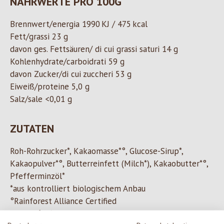
NÄHRWERTE PRO 100G
Brennwert/energia
1990 KJ / 475
kcal
Fett/grassi 23 g
davon ges. Fettsäuren/ di cui grassi saturi 14 g
Kohlenhydrate/carboidrati 59 g
davon Zucker/di cui zuccheri 53 g
Eiweiß/proteine 5,0 g
Salz/sale <0,01 g
ZUTATEN
Roh-Rohrzucker*, Kakaomasse*°, Glucose-Sirup*,
Kakaopulver*°, Butterreinfett (Milch*), Kakaobutter*°,
Pfefferminzöl*
*aus kontrolliert biologischem Anbau
°Rainforest Alliance Certified
Kakao: 68% mindestens