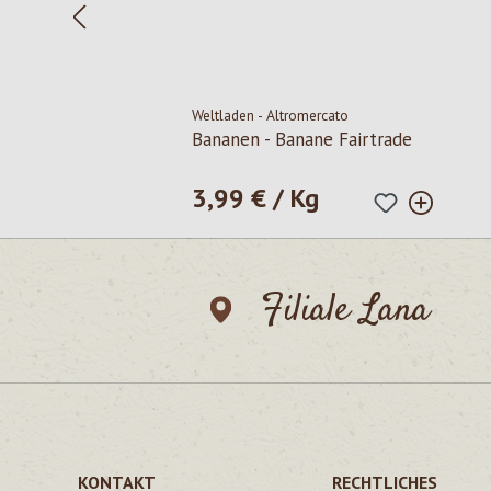
Weltladen - Altromercato
Bananen - Banane Fairtrade
3,99 € / Kg
Regulärer Preis:
Filiale Lana
KONTAKT
RECHTLICHES