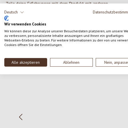
Teile deine Erfahrungen mit dem Produkt mit anderen
Kunden.
Deutsch
Datenschutzbestim
Wir verwenden Cookies
SCHREIBE EINE BEWERTUNG
Wir können diese zur Analyse unserer Besucherdaten platzieren, um unsere W
zu verbessern, personalisierte Inhalte anzuzeigen und Ihnen ein großartiges
Webseiten-Erlebnis zu bieten. Für weitere Informationen zu den von uns verwe
Cookies öffnen Sie die Einstellungen.
Alle akzeptieren
Ablehnen
Nein, anpass
Produktgalerie überspringen