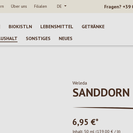
rn
Über uns
Filialen
DE
Fragen?
+39 
E
BIOKISTLN
LEBENSMITTEL
GETRÄNKE
AUSHALT
SONSTIGES
NEUES
Weleda
SANDDORN 
6,95 €*
Inhalt:
50 ml
(139,00 € / lt)