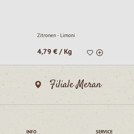
Zitronen - Limoni
4,79 € / Kg
Regulärer Preis:
Filiale Meran
INFO
SERVICE