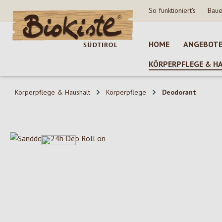
So funktioniert's
Baue
 Hauptinhalt springen
Zur Suche springen
Zur Hauptnavigation springen
HOME
ANGEBOT
KÖRPERPFLEGE & H
Körperpflege & Haushalt
Körperpflege
Deodorant
Bildergalerie überspringen