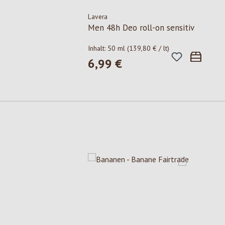
Lavera
Men 48h Deo roll-on sensitiv
Inhalt:
50 ml
(139,80 € / lt)
6,99 €
Regulärer Preis:
Produktgalerie überspringen