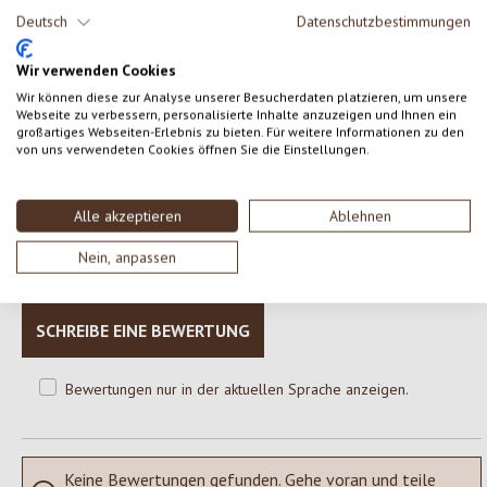
Deutsch
Datenschutzbestimmungen
**aus natürlich ätherischen Ölen und/oder Pflanzenextrakten/a
base di oli essenziali naturali e/o estratti vegetali
Wir verwenden Cookies
Wir können diese zur Analyse unserer Besucherdaten platzieren, um unsere
Webseite zu verbessern, personalisierte Inhalte anzuzeigen und Ihnen ein
großartiges Webseiten-Erlebnis zu bieten. Für weitere Informationen zu den
von uns verwendeten Cookies öffnen Sie die Einstellungen.
0 von 0 Bewertungen
Alle akzeptieren
Ablehnen
Gib eine Bewertung ab!
Durchschnittliche Bewertung von 0 von 5 Sternen
Nein, anpassen
Teile deine Erfahrungen mit dem Produkt mit anderen Kunden.
SCHREIBE EINE BEWERTUNG
Bewertungen nur in der aktuellen Sprache anzeigen.
Keine Bewertungen gefunden. Gehe voran und teile