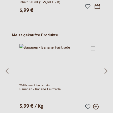
Inhalt:
50 ml
(139,80 € / lt)
6,99 €
Regulärer Preis:
Produktgalerie überspringen
Meist gekaufte Produkte
Weltladen - Altromercato
Bananen - Banane Fairtrade
3,99 € / Kg
Regulärer Preis: