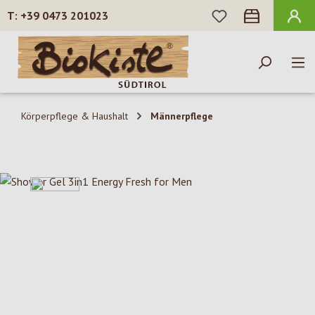
DU HAST 0 PROD
+39 0473 201023
Zum Hauptinhalt springen
Körperpflege & Haushalt
Männerpflege
Bildergalerie überspringen