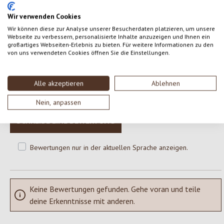
Wir verwenden Cookies
Wir können diese zur Analyse unserer Besucherdaten platzieren, um unsere
Webseite zu verbessern, personalisierte Inhalte anzuzeigen und Ihnen ein
0 von 0 Bewertungen
großartiges Webseiten-Erlebnis zu bieten. Für weitere Informationen zu den
von uns verwendeten Cookies öffnen Sie die Einstellungen.
Gib eine Bewertung ab!
Durchschnittliche Bewertung von 0 von 5 Sternen
Alle akzeptieren
Ablehnen
Teile deine Erfahrungen mit dem Produkt mit anderen Kunden.
Nein, anpassen
SCHREIBE EINE BEWERTUNG
Bewertungen nur in der aktuellen Sprache anzeigen.
Keine Bewertungen gefunden. Gehe voran und teile
deine Erkenntnisse mit anderen.