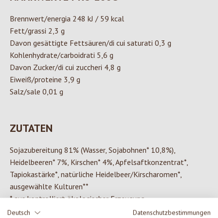
Brennwert/energia 248 kJ / 59 kcal
Fett/grassi 2,3 g
Davon gesättigte Fettsäuren/di cui saturati 0,3 g
Kohlenhydrate/carboidrati 5,6 g
Davon Zucker/di cui zuccheri 4,8 g
Eiweiß/proteine 3,9 g
Salz/sale 0,01 g
ZUTATEN
Sojazubereitung 81% (Wasser, Sojabohnen* 10,8%),
Heidelbeeren* 7%, Kirschen* 4%, Apfelsaftkonzentrat*,
Tapiokastärke*, natürliche Heidelbeer­/Kirscharomen*,
ausgewählte Kulturen**
* aus kontrolliert ökologischer Erzeugung
** davon Bifidus und Lactobacillus acidophilus
Deutsch
Datenschutzbestimmungen