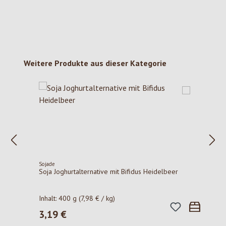
Produktgalerie überspringen
Weitere Produkte aus dieser Kategorie
Sojade
Soja Joghurtalternative mit Bifidus Heidelbeer
Inhalt:
400 g
(7,98 € / kg)
3,19 €
Regulärer Preis: