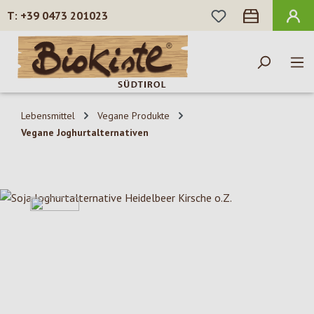
DU HAST 0 PROD
+39 0473 201023
Zum Hauptinhalt springen
Lebensmittel
Vegane Produkte
Vegane Joghurtalternativen
Bildergalerie überspringen