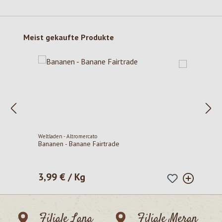
Produktgalerie überspringen
Meist gekaufte Produkte
Weltladen - Altromercato
Bananen - Banane Fairtrade
3,99 € / Kg
Regulärer Preis:
Filiale Lana
Filiale Meran