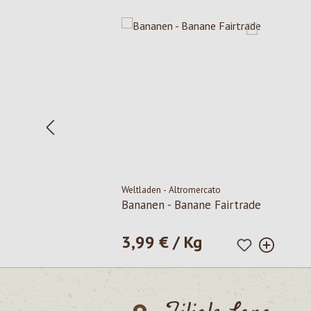
Produktgalerie überspringen
Weltladen - Altromercato
Bananen - Banane Fairtrade
3,99 € / Kg
Regulärer Preis: