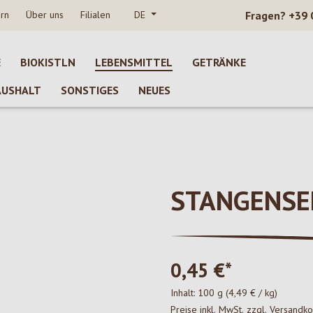
rn
Über uns
Filialen
DE
Fragen?
+39 
E
BIOKISTLN
LEBENSMITTEL
GETRÄNKE
AUSHALT
SONSTIGES
NEUES
STANGENSEL
0,45 €*
Inhalt:
100 g
(4,49 € / kg)
Preise inkl. MwSt. zzgl. Versandk