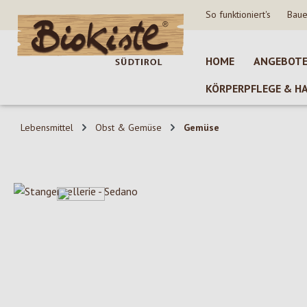
So funktioniert's
Baue
 Hauptinhalt springen
Zur Suche springen
Zur Hauptnavigation springen
HOME
ANGEBOT
KÖRPERPFLEGE & H
Lebensmittel
Obst & Gemüse
Gemüse
Bildergalerie überspringen