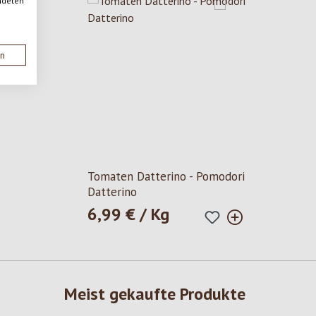
ndeten
en
5 Sternen
Tomaten Datterino - Pomodori
Datterino
6,99 € / Kg
Regulärer Preis:
Meist gekaufte Produkte