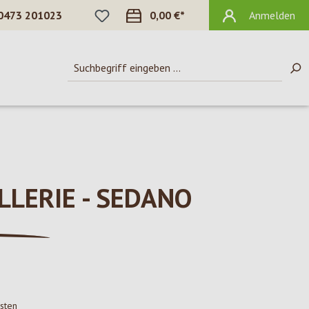
DU HAST 0 PRODUKTE AUF DEM MERKZ
0473 201023
0,00 €*
Anmelden
LERIE - SEDANO
osten