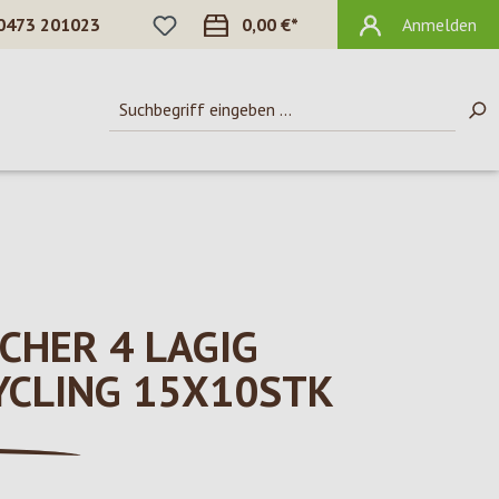
DU HAST 0 PRODUKTE AUF DEM MERKZ
0473 201023
0,00 €*
Anmelden
CHER 4 LAGIG
YCLING 15X10STK