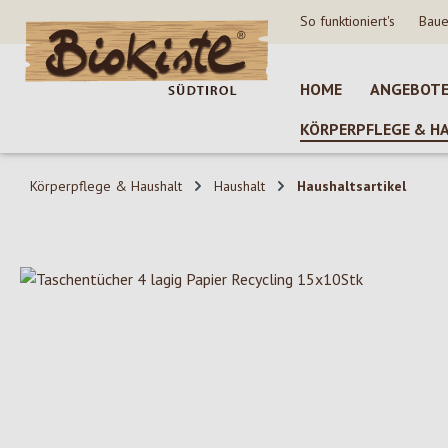
So funktioniert's
Baue
 Hauptinhalt springen
Zur Suche springen
Zur Hauptnavigation springen
HOME
ANGEBOT
KÖRPERPFLEGE & H
Körperpflege & Haushalt
Haushalt
Haushaltsartikel
Bildergalerie überspringen