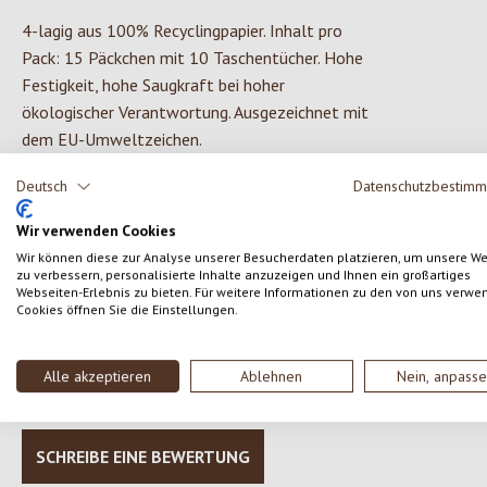
4-lagig aus 100% Recyclingpapier. Inhalt pro
Pack: 15 Päckchen mit 10 Taschentücher. Hohe
Festigkeit, hohe Saugkraft bei hoher
ökologischer Verantwortung. Ausgezeichnet mit
dem EU-Umweltzeichen.
Deutsch
Datenschutzbestim
Wir verwenden Cookies
0 von 0 Bewertungen
Wir können diese zur Analyse unserer Besucherdaten platzieren, um unsere W
zu verbessern, personalisierte Inhalte anzuzeigen und Ihnen ein großartiges
Webseiten-Erlebnis zu bieten. Für weitere Informationen zu den von uns verwe
Cookies öffnen Sie die Einstellungen.
Gib eine Bewertung ab!
Durchschnittliche Bewertung von 0 von 5 Sternen
Teile deine Erfahrungen mit dem Produkt mit anderen
Alle akzeptieren
Ablehnen
Nein, anpass
Kunden.
SCHREIBE EINE BEWERTUNG