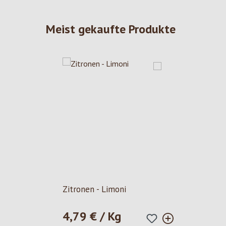
Meist gekaufte Produkte
Zitronen - Limoni
4,79 € / Kg
Regulärer Preis: