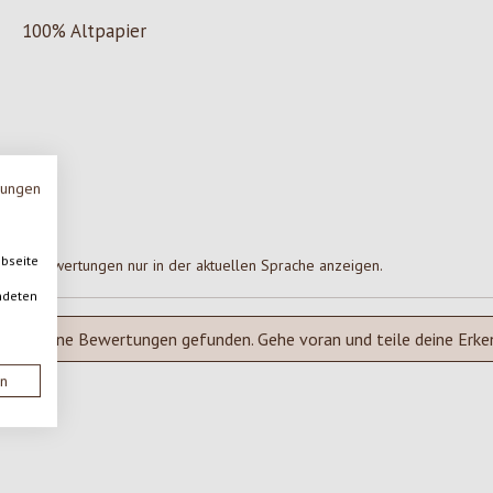
100% Altpapier
mungen
ebseite
Bewertungen nur in der aktuellen Sprache anzeigen.
ndeten
Keine Bewertungen gefunden. Gehe voran und teile deine Erke
en