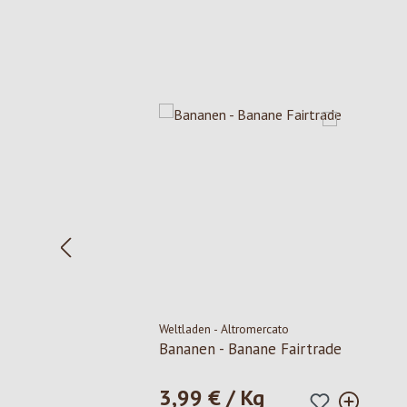
Produktgalerie überspringen
Weltladen - Altromercato
Bananen - Banane Fairtrade
3,99 € / Kg
Regulärer Preis: