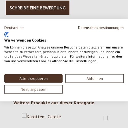
SCHREIBE EINE BEWERTUNG
Bewertungen nur in der aktuellen Sprache anzeigen.
Deutsch
Datenschutzbestimmungen
Wir verwenden Cookies
Keine Bewertungen gefunden. Gehe voran und teile
Wir können diese zur Analyse unserer Besucherdaten platzieren, um unsere
Webseite zu verbessern, personalisierte Inhalte anzuzeigen und Ihnen ein
deine Erkenntnisse mit anderen.
großartiges Webseiten-Erlebnis zu bieten. Für weitere Informationen zu den
von uns verwendeten Cookies öffnen Sie die Einstellungen.
Alle akzeptieren
Ablehnen
Nein, anpassen
Produktgalerie überspringen
Weitere Produkte aus dieser Kategorie