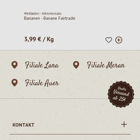
Weltladen - Altromercato
Bananen - Banane Fairtrade
3,99 € / Kg
Regulärer Preis:
Filiale Lana
Filiale Meran
Filiale Auer
KONTAKT