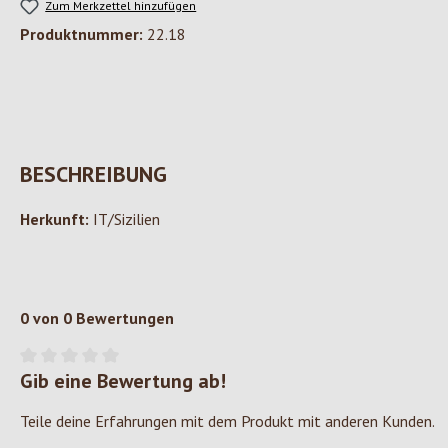
Zum Merkzettel hinzufügen
Produktnummer:
22.18
BESCHREIBUNG
Herkunft:
IT/Sizilien
0 von 0 Bewertungen
Gib eine Bewertung ab!
Durchschnittliche Bewertung von 0 von 5 Sternen
Teile deine Erfahrungen mit dem Produkt mit anderen Kunden.