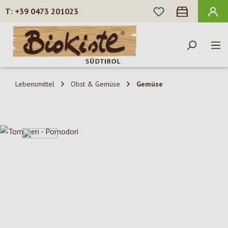
DU HAST 0 PROD
+39 0473 201023
Zum Hauptinhalt springen
Lebensmittel
Obst & Gemüse
Gemüse
Bildergalerie überspringen