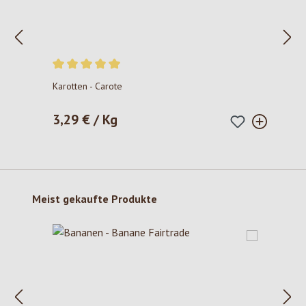
Durchschnittliche Bewertung von 5 von 5 Sternen
Karotten - Carote
3,29 € / Kg
Regulärer Preis:
Produktgalerie überspringen
Meist gekaufte Produkte