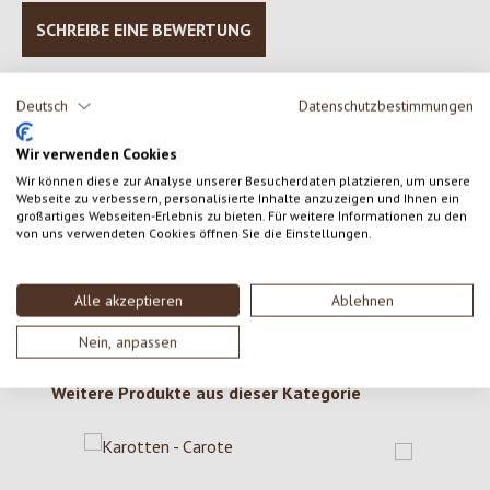
SCHREIBE EINE BEWERTUNG
Bewertungen nur in der aktuellen Sprache anzeigen.
Deutsch
Datenschutzbestimmungen
Wir verwenden Cookies
Keine Bewertungen gefunden. Gehe voran und teile
Wir können diese zur Analyse unserer Besucherdaten platzieren, um unsere
Webseite zu verbessern, personalisierte Inhalte anzuzeigen und Ihnen ein
deine Erkenntnisse mit anderen.
großartiges Webseiten-Erlebnis zu bieten. Für weitere Informationen zu den
von uns verwendeten Cookies öffnen Sie die Einstellungen.
Alle akzeptieren
Ablehnen
Nein, anpassen
Produktgalerie überspringen
Weitere Produkte aus dieser Kategorie