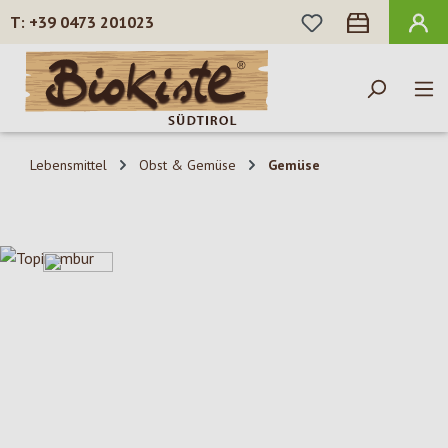
DU HAST 0 PROD
+39 0473 201023
Zum Hauptinhalt springen
Lebensmittel
Obst & Gemüse
Gemüse
Bildergalerie überspringen