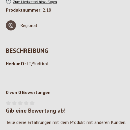
Zum Merkzettel hinzufügen
Produktnummer:
2.18
Regional
BESCHREIBUNG
Herkunft:
IT/Südtirol
0 von 0 Bewertungen
Gib eine Bewertung ab!
Durchschnittliche Bewertung von 0 von 5 Sternen
Teile deine Erfahrungen mit dem Produkt mit anderen Kunden.