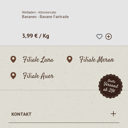
Weltladen - Altromercato
Bananen - Banane Fairtrade
3,99 € / Kg
Regulärer Preis:
Filiale Lana
Filiale Meran
Filiale Auer
KONTAKT