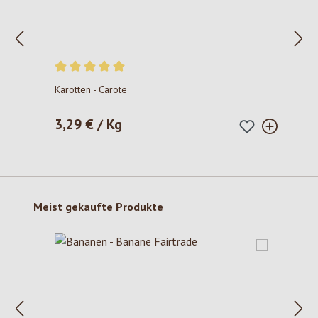
Durchschnittliche Bewertung von 5 von 5 Sternen
Karotten - Carote
3,29 € / Kg
Regulärer Preis:
Produktgalerie überspringen
Meist gekaufte Produkte