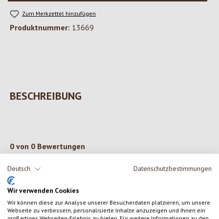
Zum Merkzettel hinzufügen
Produktnummer:
13669
BESCHREIBUNG
0 von 0 Bewertungen
Deutsch
Datenschutzbestimmungen
Gib eine Bewertung ab!
Durchschnittliche Bewertung von 0 von 5 Sternen
Wir verwenden Cookies
Teile deine Erfahrungen mit dem Produkt mit anderen Kunden.
Wir können diese zur Analyse unserer Besucherdaten platzieren, um unsere
Webseite zu verbessern, personalisierte Inhalte anzuzeigen und Ihnen ein
großartiges Webseiten-Erlebnis zu bieten. Für weitere Informationen zu den