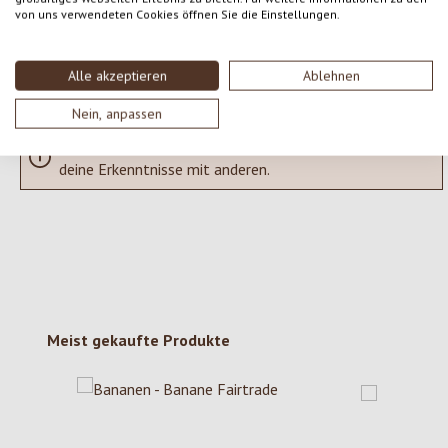
SCHREIBE EINE BEWERTUNG
von uns verwendeten Cookies öffnen Sie die Einstellungen.
Bewertungen nur in der aktuellen Sprache anzeigen.
Alle akzeptieren
Ablehnen
Nein, anpassen
Keine Bewertungen gefunden. Gehe voran und teile
deine Erkenntnisse mit anderen.
Produktgalerie überspringen
Meist gekaufte Produkte