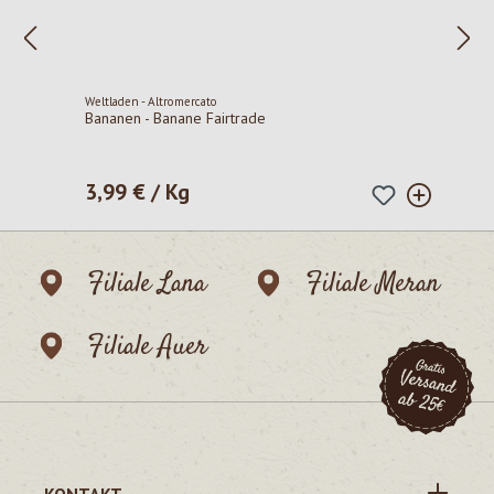
Weltladen - Altromercato
Bananen - Banane Fairtrade
3,99 € / Kg
Regulärer Preis:
Filiale Lana
Filiale Meran
Filiale Auer