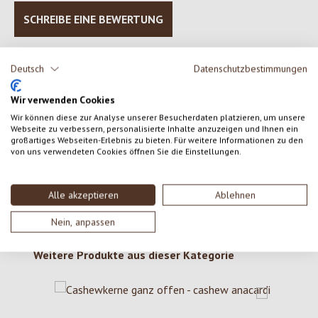
SCHREIBE EINE BEWERTUNG
Bewertungen nur in der aktuellen Sprache anzeigen.
Deutsch
Datenschutzbestimmungen
Wir verwenden Cookies
Keine Bewertungen gefunden. Gehe voran und teile
Wir können diese zur Analyse unserer Besucherdaten platzieren, um unsere
Webseite zu verbessern, personalisierte Inhalte anzuzeigen und Ihnen ein
deine Erkenntnisse mit anderen.
großartiges Webseiten-Erlebnis zu bieten. Für weitere Informationen zu den
von uns verwendeten Cookies öffnen Sie die Einstellungen.
Alle akzeptieren
Ablehnen
Nein, anpassen
Produktgalerie überspringen
Weitere Produkte aus dieser Kategorie