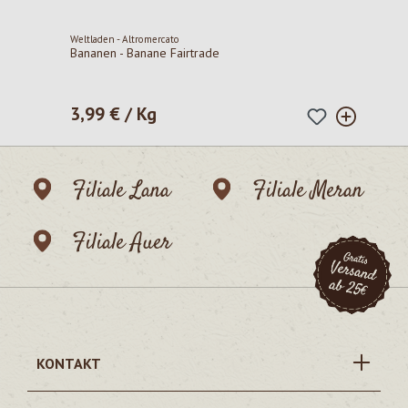
Weltladen - Altromercato
Bananen - Banane Fairtrade
3,99 € / Kg
Regulärer Preis:
Filiale Lana
Filiale Meran
Filiale Auer
KONTAKT