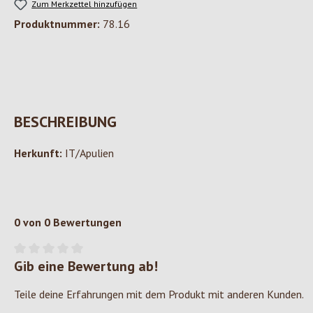
Zum Merkzettel hinzufügen
Produktnummer:
78.16
BESCHREIBUNG
Herkunft:
IT/Apulien
0 von 0 Bewertungen
Gib eine Bewertung ab!
Durchschnittliche Bewertung von 0 von 5 Sternen
Teile deine Erfahrungen mit dem Produkt mit anderen Kunden.