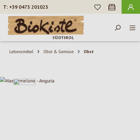
DU HAST 0 PROD
+39 0473 201023
Zum Hauptinhalt springen
Lebensmittel
Obst & Gemüse
Obst
Bildergalerie überspringen