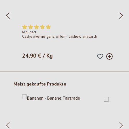
Rapunzel
Durchschnittliche Bewertung von 5 von 5 Sternen
Cashewkerne ganz offen - cashew anacardi
24,90 € / Kg
Regulärer Preis:
Produktgalerie überspringen
Meist gekaufte Produkte