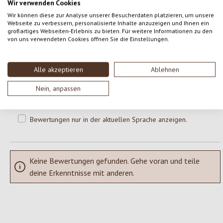
Wir verwenden Cookies
0 von 0 Bewertungen
Wir können diese zur Analyse unserer Besucherdaten platzieren, um unsere
Webseite zu verbessern, personalisierte Inhalte anzuzeigen und Ihnen ein
großartiges Webseiten-Erlebnis zu bieten. Für weitere Informationen zu den
von uns verwendeten Cookies öffnen Sie die Einstellungen.
Gib eine Bewertung ab!
Durchschnittliche Bewertung von 0 von 5 Sternen
Teile deine Erfahrungen mit dem Produkt mit anderen Kunden.
Alle akzeptieren
Ablehnen
Nein, anpassen
SCHREIBE EINE BEWERTUNG
Bewertungen nur in der aktuellen Sprache anzeigen.
Keine Bewertungen gefunden. Gehe voran und teile
deine Erkenntnisse mit anderen.