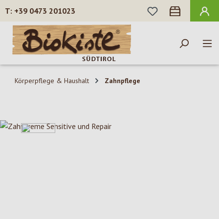
DU HAST 0 PROD
+39 0473 201023
Zum Hauptinhalt springen
Körperpflege & Haushalt
Zahnpflege
Bildergalerie überspringen