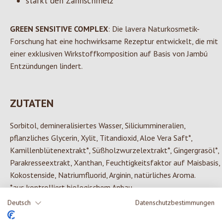
stärkt den Zahnschmelz
GREEN SENSITIVE COMPLEX
: Die lavera Naturkosmetik-
Forschung hat eine hochwirksame Rezeptur entwickelt, die mit
einer exklusiven Wirkstoffkomposition auf Basis von Jambú
Entzündungen lindert.
ZUTATEN
Sorbitol, demineralisiertes Wasser, Siliciummineralien,
pflanzliches Glycerin, Xylit, Titandioxid, Aloe Vera Saft*,
Kamillenblütenextrakt*, Süßholzwurzelextrakt*, Gingergrasöl*,
Parakresseextrakt, Xanthan, Feuchtigkeitsfaktor auf Maisbasis,
Kokostenside, Natriumfluorid, Arginin, natürliches Aroma.
*aus kontrolliert biologischem Anbau.
Deutsch
Datenschutzbestimmungen