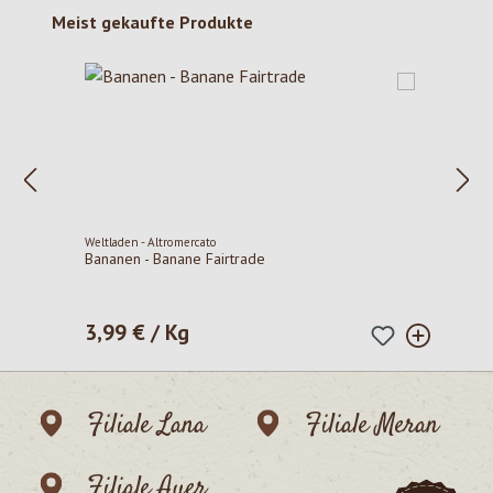
Produktgalerie überspringen
Meist gekaufte Produkte
Weltladen - Altromercato
Bananen - Banane Fairtrade
3,99 € / Kg
Regulärer Preis:
Filiale Lana
Filiale Meran
Filiale Auer