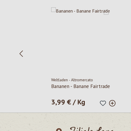
Produktgalerie überspringen
Weltladen - Altromercato
Bananen - Banane Fairtrade
3,99 € / Kg
Regulärer Preis: