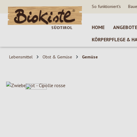
So funktioniert's
Baue
 Hauptinhalt springen
Zur Suche springen
Zur Hauptnavigation springen
HOME
ANGEBOT
KÖRPERPFLEGE & H
Lebensmittel
Obst & Gemüse
Gemüse
Bildergalerie überspringen