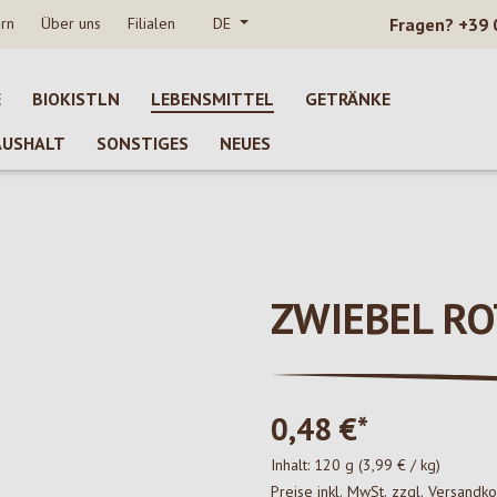
rn
Über uns
Filialen
DE
Fragen?
+39 
E
BIOKISTLN
LEBENSMITTEL
GETRÄNKE
AUSHALT
SONSTIGES
NEUES
ZWIEBEL RO
0,48 €*
Inhalt:
120 g
(3,99 € / kg)
Preise inkl. MwSt. zzgl. Versandk