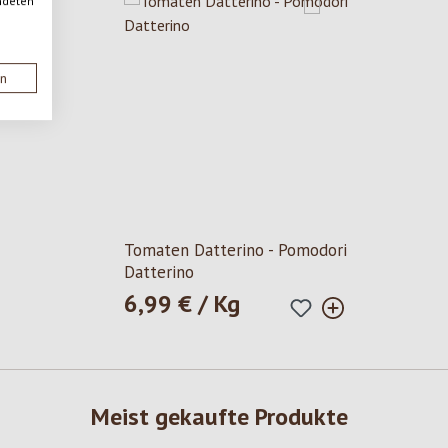
ndeten
en
5 Sternen
Tomaten Datterino - Pomodori
Datterino
6,99 € / Kg
Regulärer Preis:
Meist gekaufte Produkte