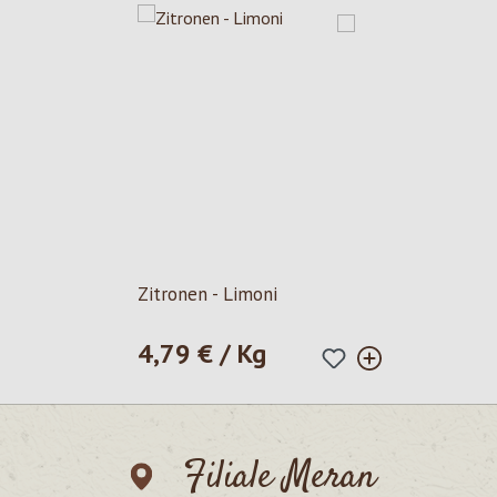
Zitronen - Limoni
4,79 € / Kg
Regulärer Preis:
Filiale Meran