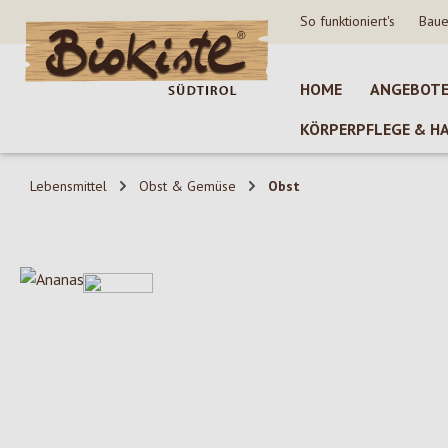
So funktioniert's
Baue
 Hauptinhalt springen
Zur Suche springen
Zur Hauptnavigation springen
HOME
ANGEBOT
KÖRPERPFLEGE & H
Lebensmittel
Obst & Gemüse
Obst
Bildergalerie überspringen