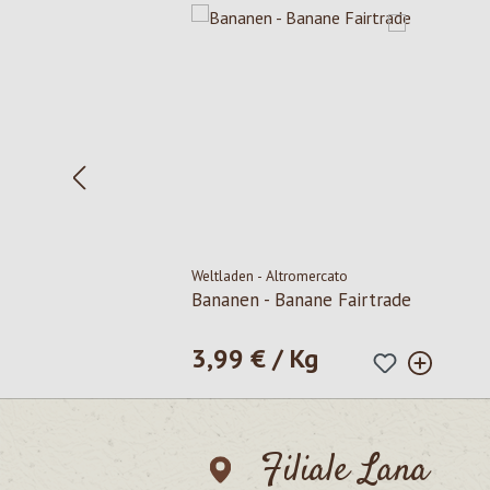
Weltladen - Altromercato
Bananen - Banane Fairtrade
3,99 € / Kg
Regulärer Preis:
Filiale Lana