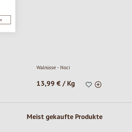
en
5 Sternen
Walnüsse - Noci
13,99 € / Kg
Regulärer Preis:
Meist gekaufte Produkte