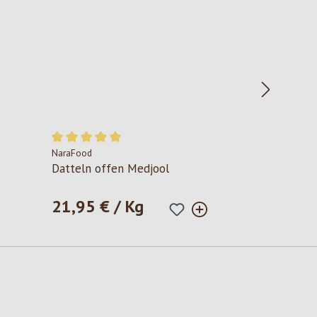
NaraFood
Durchschnittliche Bewertung von 5 von 5 Sternen
Datteln offen Medjool
21,95 € / Kg
Regulärer Preis: