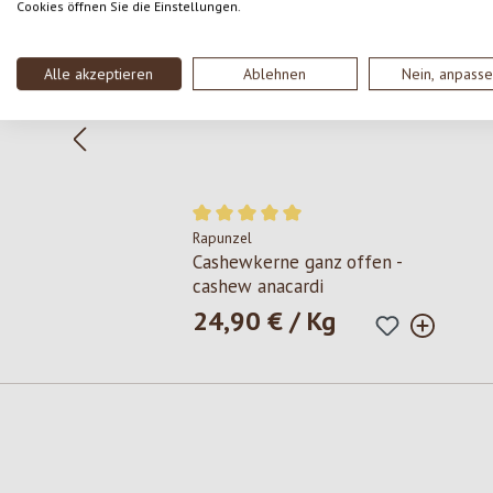
Cookies öffnen Sie die Einstellungen.
Alle akzeptieren
Ablehnen
Nein, anpass
Rapunzel
Durchschnittliche Bewertung von 5 von 
Cashewkerne ganz offen -
cashew anacardi
24,90 € / Kg
Regulärer Preis:
Produktgalerie überspringen