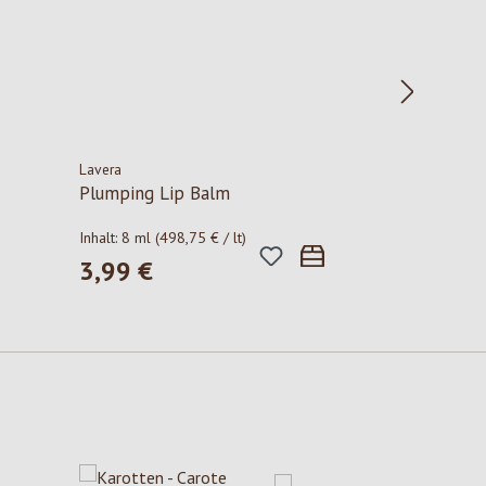
Lavera
Plumping Lip Balm
Inhalt:
8 ml
(498,75 € / lt)
3,99 €
Regulärer Preis: