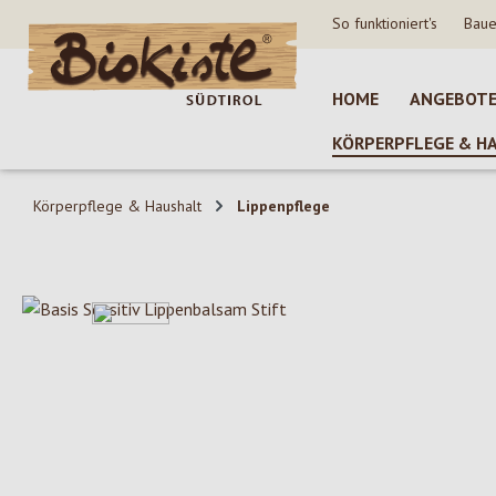
So funktioniert's
Baue
 Hauptinhalt springen
Zur Suche springen
Zur Hauptnavigation springen
HOME
ANGEBOT
KÖRPERPFLEGE & H
Körperpflege & Haushalt
Lippenpflege
Bildergalerie überspringen