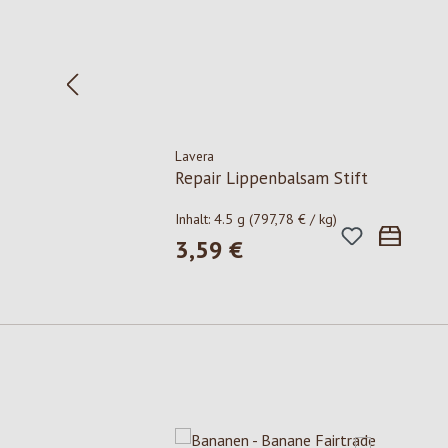
Lavera
Repair Lippenbalsam Stift
Inhalt:
4.5 g
(797,78 € / kg)
3,59 €
Regulärer Preis:
Produktgalerie überspringen