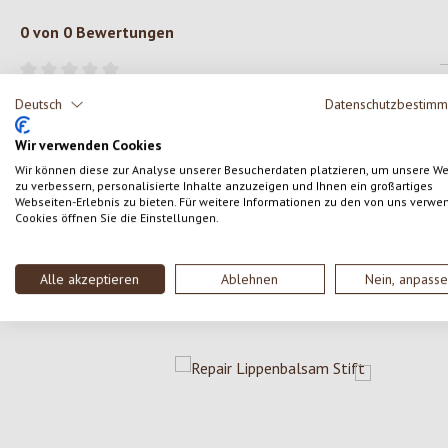
0 von 0 Bewertungen
Gib eine Bewertung ab!
Durchschnittliche Bewertung von 0 von 5 Sternen
Deutsch
Datenschutzbestim
Teile deine Erfahrungen mit dem Produkt mit anderen
Wir verwenden Cookies
Kunden.
Wir können diese zur Analyse unserer Besucherdaten platzieren, um unsere W
zu verbessern, personalisierte Inhalte anzuzeigen und Ihnen ein großartiges
Webseiten-Erlebnis zu bieten. Für weitere Informationen zu den von uns verwe
SCHREIBE EINE BEWERTUNG
Cookies öffnen Sie die Einstellungen.
Alle akzeptieren
Ablehnen
Nein, anpass
Produktgalerie überspringen