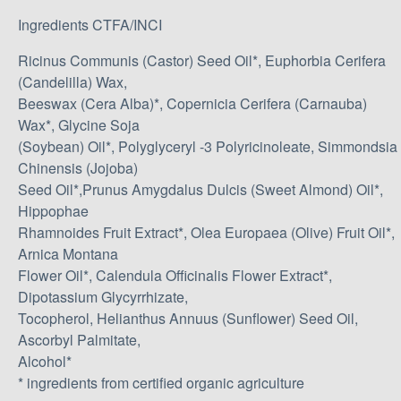
Ingredients CTFA/INCI
Ricinus Communis (Castor) Seed Oil*, Euphorbia Cerifera
(Candelilla) Wax,
Beeswax (Cera Alba)*, Copernicia Cerifera (Carnauba)
Wax*, Glycine Soja
(Soybean) Oil*, Polyglyceryl -3 Polyricinoleate, Simmondsia
Chinensis (Jojoba)
Seed Oil*,Prunus Amygdalus Dulcis (Sweet Almond) Oil*,
Hippophae
Rhamnoides Fruit Extract*, Olea Europaea (Olive) Fruit Oil*,
Arnica Montana
Flower Oil*, Calendula Officinalis Flower Extract*,
Dipotassium Glycyrrhizate,
Tocopherol, Helianthus Annuus (Sunflower) Seed Oil,
Ascorbyl Palmitate,
Alcohol*
* ingredients from certified organic agriculture