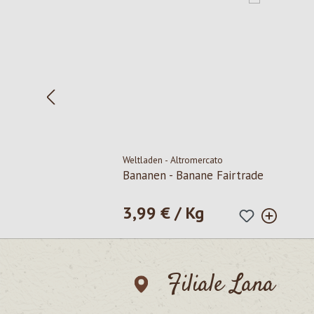
Weltladen - Altromercato
Bananen - Banane Fairtrade
3,99 € / Kg
Regulärer Preis:
Filiale Lana