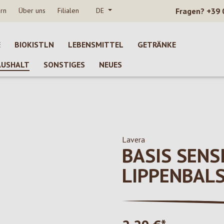
rn
Über uns
Filialen
DE
Fragen?
+39 
E
BIOKISTLN
LEBENSMITTEL
GETRÄNKE
AUSHALT
SONSTIGES
NEUES
Lavera
BASIS SENS
LIPPENBAL