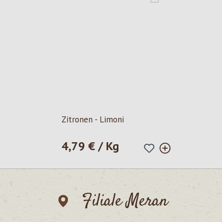
Zitronen - Limoni
4,79 € / Kg
Regulärer Preis:
Filiale Meran