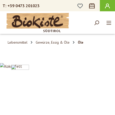
DU HAST 0 PROD
+39 0473 201023
Zum Hauptinhalt springen
Lebensmittel
Gewürze, Essig & Öle
Öle
Bildergalerie überspringen