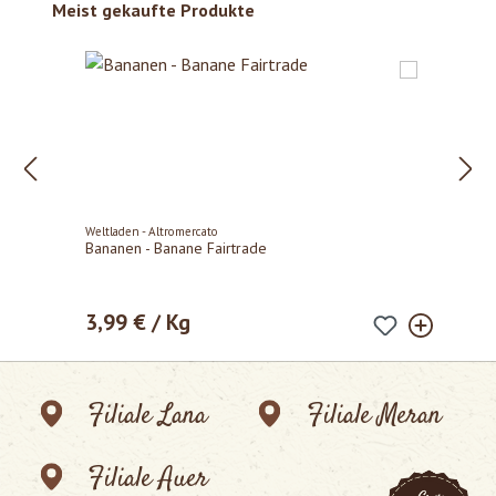
Produktgalerie überspringen
Meist gekaufte Produkte
Weltladen - Altromercato
Bananen - Banane Fairtrade
3,99 € / Kg
Regulärer Preis:
Filiale Lana
Filiale Meran
Filiale Auer