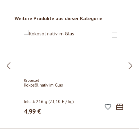
Produktgalerie überspringen
Weitere Produkte aus dieser Kategorie
Rapunzel
Kokosöl nativ im Glas
Inhalt:
216 g
(23,10 € / kg)
4,99 €
Regulärer Preis: