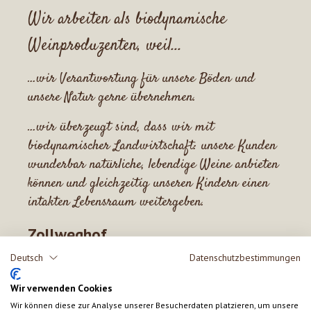
Wir arbeiten als biodynamische
Weinproduzenten, weil...
…wir Verantwortung für unsere Böden und
unsere Natur gerne übernehmen.
…wir überzeugt sind, dass wir mit
biodynamischer Landwirtschaft: unsere Kunden
wunderbar natürliche, lebendige Weine anbieten
können
und gleichzeitig unseren Kindern einen
intakten Lebensraum weitergeben.
Zollweghof
Deutsch
Datenschutzbestimmungen
Seit über 30 Jahren wird der Hof oberhalb von Lana
biologisch bewirtschaftet. Auf den Hängen auf 500m
Wir verwenden Cookies
Meereshöhe werden aus biodynamischen Trauben
Wir können diese zur Analyse unserer Besucherdaten platzieren, um unsere