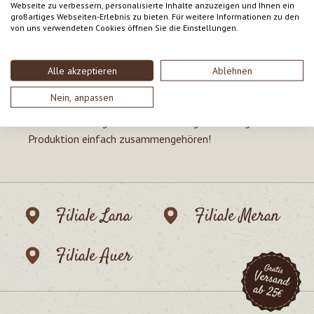
qualitativ hochwertige Weine gemacht. Am Weinberg
Webseite zu verbessern, personalisierte Inhalte anzuzeigen und Ihnen ein
großartiges Webseiten-Erlebnis zu bieten. Für weitere Informationen zu den
wird reine Handarbeit betrieben und anschließend
von uns verwendeten Cookies öffnen Sie die Einstellungen.
reifen die edlen Weine im 700 Jahre alten Keller heran.
Wir beliefern das Biokistl, weil...
Alle akzeptieren
Ablehnen
Nein, anpassen
wir damit besonders in Südtirol viele Haushalte
erreichen und regionale Vermarktung und biologische
Produktion einfach zusammengehören!
Filiale Lana
Filiale Meran
Filiale Auer