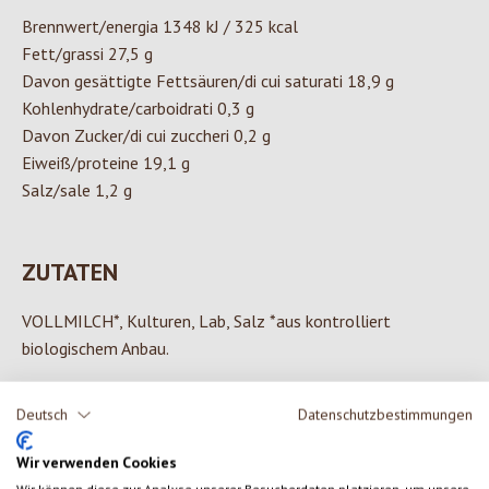
Brennwert/energia 1348 kJ / 325 kcal
Fett/grassi 27,5 g
Davon gesättigte Fettsäuren/di cui saturati 18,9 g
Kohlenhydrate/carboidrati 0,3 g
Davon Zucker/di cui zuccheri 0,2 g
Eiweiß/proteine 19,1 g
Salz/sale 1,2 g
ZUTATEN
VOLLMILCH*, Kulturen, Lab, Salz *aus kontrolliert
biologischem Anbau.
Deutsch
Datenschutzbestimmungen
0 von 0 Bewertungen
Wir verwenden Cookies