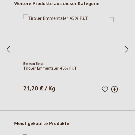
Produktgalerie überspringen
Weitere Produkte aus dieser Kategorie
Bio vom Berg
Tiroler Emmentaler 45% F.i.T.
21,20 € / Kg
Regulärer Preis:
Produktgalerie überspringen
Meist gekaufte Produkte