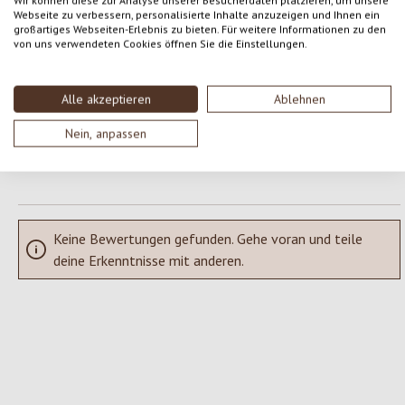
Wir können diese zur Analyse unserer Besucherdaten platzieren, um unsere
Webseite zu verbessern, personalisierte Inhalte anzuzeigen und Ihnen ein
Gib eine Bewertung ab!
Durchschnittliche Bewertung von 0 von 5 Sternen
großartiges Webseiten-Erlebnis zu bieten. Für weitere Informationen zu den
von uns verwendeten Cookies öffnen Sie die Einstellungen.
Teile deine Erfahrungen mit dem Produkt mit anderen Kunden.
Alle akzeptieren
Ablehnen
SCHREIBE EINE BEWERTUNG
Nein, anpassen
Bewertungen nur in der aktuellen Sprache anzeigen.
Keine Bewertungen gefunden. Gehe voran und teile
deine Erkenntnisse mit anderen.