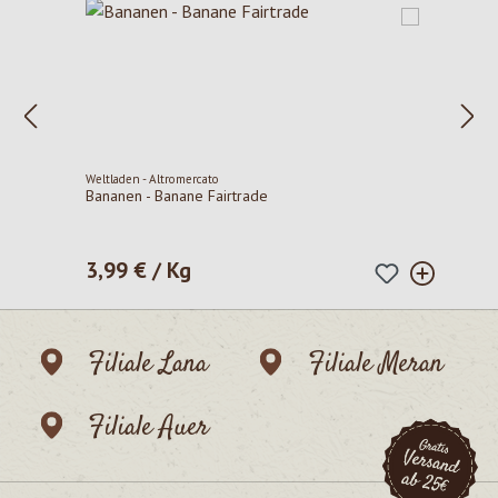
Weltladen - Altromercato
Bananen - Banane Fairtrade
3,99 € / Kg
Regulärer Preis:
Filiale Lana
Filiale Meran
Filiale Auer