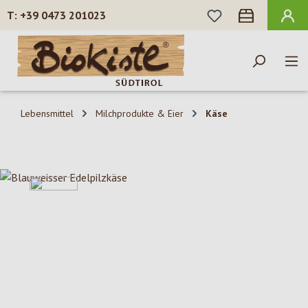
DU HAST 0 PROD
+39 0473 201023
Zum Hauptinhalt springen
Lebensmittel
Milchprodukte & Eier
Käse
Bildergalerie überspringen