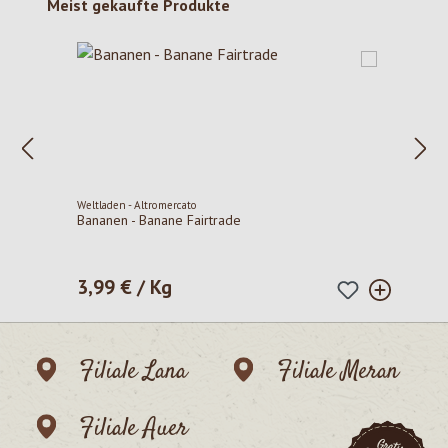
Produktgalerie überspringen
Meist gekaufte Produkte
Weltladen - Altromercato
Bananen - Banane Fairtrade
3,99 € / Kg
Regulärer Preis:
Filiale Lana
Filiale Meran
Filiale Auer