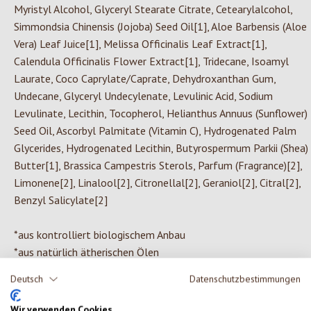
Myristyl Alcohol, Glyceryl Stearate Citrate, Cetearylalcohol,
Simmondsia Chinensis (Jojoba) Seed Oil[1], Aloe Barbensis (Aloe
Vera) Leaf Juice[1], Melissa Officinalis Leaf Extract[1],
Calendula Officinalis Flower Extract[1], Tridecane, Isoamyl
Laurate, Coco Caprylate/Caprate, Dehydroxanthan Gum,
Undecane, Glyceryl Undecylenate, Levulinic Acid, Sodium
Levulinate, Lecithin, Tocopherol, Helianthus Annuus (Sunflower)
Seed Oil, Ascorbyl Palmitate (Vitamin C), Hydrogenated Palm
Glycerides, Hydrogenated Lecithin, Butyrospermum Parkii (Shea)
Butter[1], Brassica Campestris Sterols, Parfum (Fragrance)[2],
Limonene[2], Linalool[2], Citronellal[2], Geraniol[2], Citral[2],
Benzyl Salicylate[2]
*aus kontrolliert biologischem Anbau
*aus natürlich ätherischen Ölen
Deutsch
Datenschutzbestimmungen
Wir verwenden Cookies