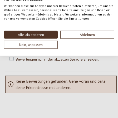
0 von 0 Bewertungen
Wir können diese zur Analyse unserer Besucherdaten platzieren, um unsere
Webseite zu verbessern, personalisierte Inhalte anzuzeigen und Ihnen ein
großartiges Webseiten-Erlebnis zu bieten. Für weitere Informationen zu den
von uns verwendeten Cookies öffnen Sie die Einstellungen.
Gib eine Bewertung ab!
Durchschnittliche Bewertung von 0 von 5 Sternen
Teile deine Erfahrungen mit dem Produkt mit anderen Kunden.
Alle akzeptieren
Ablehnen
Nein, anpassen
SCHREIBE EINE BEWERTUNG
Bewertungen nur in der aktuellen Sprache anzeigen.
Keine Bewertungen gefunden. Gehe voran und teile
deine Erkenntnisse mit anderen.