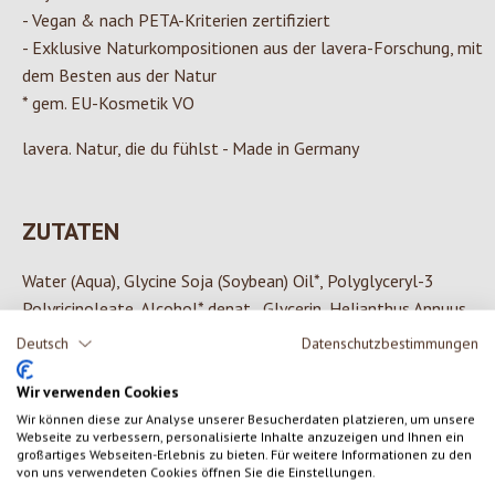
- Vegan & nach PETA-Kriterien zertifiziert
- Exklusive Naturkompositionen aus der lavera-Forschung, mit
dem Besten aus der Natur
* gem. EU-Kosmetik VO
lavera. Natur, die du fühlst - Made in Germany
ZUTATEN
Water (Aqua), Glycine Soja (Soybean) Oil*, Polyglyceryl-3
Polyricinoleate, Alcohol* denat., Glycerin, Helianthus Annuus
(Sunflower) Hybrid Oil*, Caprylic/Capric Triglyceride, Glyceryl
Deutsch
Datenschutzbestimmungen
Oleate, Hydrogenated Castor Oil, Melissa Officinalis Leaf
Extract*, Calendula Officinalis Flower Extract*,
Wir verwenden Cookies
Butyrospermum Parkii (Shea) Butter*, Aloe Barbadensis Leaf
Wir können diese zur Analyse unserer Besucherdaten platzieren, um unsere
Webseite zu verbessern, personalisierte Inhalte anzuzeigen und Ihnen ein
Juice*, Canola Oil, Tridecane, Magnesium Sulfate, Glyceryl
großartiges Webseiten-Erlebnis zu bieten. Für weitere Informationen zu den
Undecylenate, Xanthan Gum, Undecane, Levulinic Acid, Sodium
von uns verwendeten Cookies öffnen Sie die Einstellungen.