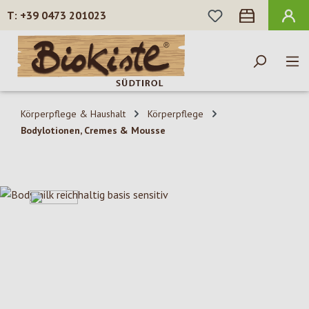
DU HAST 0 PROD
+39 0473 201023
Zum Hauptinhalt springen
Körperpflege & Haushalt
Körperpflege
Bodylotionen, Cremes & Mousse
Bildergalerie überspringen