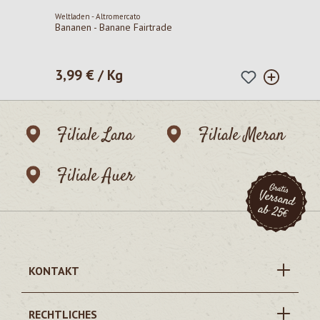
Weltladen - Altromercato
Bananen - Banane Fairtrade
3,99 € / Kg
Regulärer Preis:
Filiale Lana
Filiale Meran
Filiale Auer
KONTAKT
RECHTLICHES