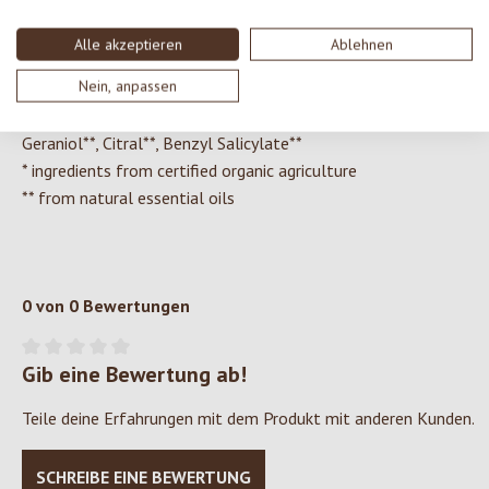
Levulinate, Tocopherol, Helianthus Annuus (Sunflower) Seed
Oil*, Hydrogenated Palm Glycerides, Lecithin, Ascorbyl
Alle akzeptieren
Ablehnen
Palmitate, Hydrogenated Lecithin, Hydrogenated Palm
Nein, anpassen
Glycerides Citrate, Brassica Campestris (Rapeseed) Sterols,
Fragrance (Parfum)**, Limonene**, Linalool**, Citronellol**,
Geraniol**, Citral**, Benzyl Salicylate**
* ingredients from certified organic agriculture
** from natural essential oils
0 von 0 Bewertungen
Gib eine Bewertung ab!
Durchschnittliche Bewertung von 0 von 5 Sternen
Teile deine Erfahrungen mit dem Produkt mit anderen Kunden.
SCHREIBE EINE BEWERTUNG