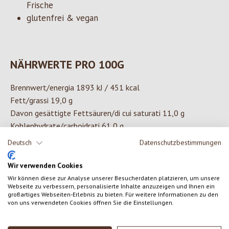
Frische
glutenfrei & vegan
NÄHRWERTE PRO 100G
Brennwert/energia 1893 kJ / 451 kcal
Fett/grassi 19,0 g
Davon gesättigte Fettsäuren/di cui saturati 11,0 g
Kohlenhydrate/carboidrati 61,0 g
Davon Zucker/di cui zuccheri 22,0 g
Deutsch
Datenschutzbestimmungen
Ballaststoffe/fibre 6,1 g
Eiweiß/Proteine 6,7 g
Wir verwenden Cookies
Salz/sale 0,01 g
Wir können diese zur Analyse unserer Besucherdaten platzieren, um unsere
Webseite zu verbessern, personalisierte Inhalte anzuzeigen und Ihnen ein
großartiges Webseiten-Erlebnis zu bieten. Für weitere Informationen zu den
von uns verwendeten Cookies öffnen Sie die Einstellungen.
ZUTATEN