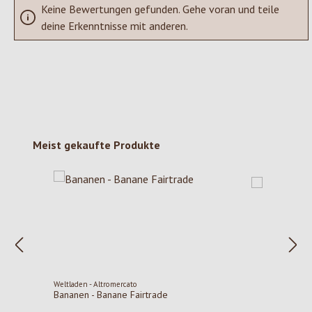
Keine Bewertungen gefunden. Gehe voran und teile
deine Erkenntnisse mit anderen.
Produktgalerie überspringen
Meist gekaufte Produkte
Weltladen - Altromercato
Bananen - Banane Fairtrade