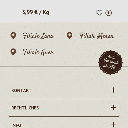
3,99 € / Kg
Regulärer Preis:
Filiale Lana
Filiale Meran
Filiale Auer
KONTAKT
RECHTLICHES
INFO