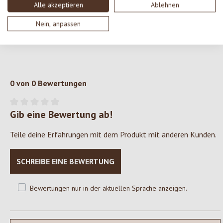
Alle akzeptieren
Ablehnen
Gepuffter Vollkornreis*, Zartbitterschokolade* 50%
(Kakaomasse*, Rohrzucker*, Kakaobutter*, Vanille*)
Nein, anpassen
*aus kontrolliert biologischer Landwirtschaft
0 von 0 Bewertungen
Gib eine Bewertung ab!
Durchschnittliche Bewertung von 0 von 5 Sternen
Teile deine Erfahrungen mit dem Produkt mit anderen Kunden.
SCHREIBE EINE BEWERTUNG
Bewertungen nur in der aktuellen Sprache anzeigen.