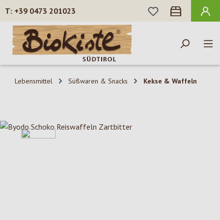
DU HAST 0 PROD
+39 0473 201023
Zum Hauptinhalt springen
Lebensmittel
Süßwaren & Snacks
Kekse & Waffeln
Bildergalerie überspringen