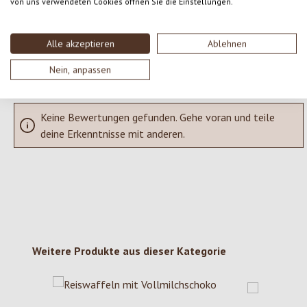
von uns verwendeten Cookies öffnen Sie die Einstellungen.
SCHREIBE EINE BEWERTUNG
Alle akzeptieren
Ablehnen
Bewertungen nur in der aktuellen Sprache anzeigen.
Nein, anpassen
Keine Bewertungen gefunden. Gehe voran und teile
deine Erkenntnisse mit anderen.
Produktgalerie überspringen
Weitere Produkte aus dieser Kategorie