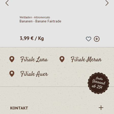
Weltladen - Altromercato
Bananen - Banane Fairtrade
3,99 € / Kg
Regulärer Preis:
Filiale Lana
Filiale Meran
Filiale Auer
KONTAKT