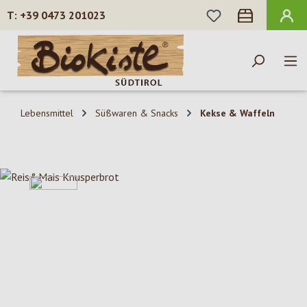
DU HAST 0 PROD
+39 0473 201023
Zum Hauptinhalt springen
Lebensmittel
Süßwaren & Snacks
Kekse & Waffeln
Bildergalerie überspringen