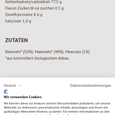
Kohlenhydrate/carboidrati 77,5 g
Davon Zucker/di cui zuccheri 0,5 g
Eiweiß/proteine 8,6 g
Salz/sale 1,0 g
ZUTATEN
Reismehl* (50%), Maismehl* (49%), Meersalz (1%)
*aus kontrolliert biologischem Anbau.
0 von 0 Bewertungen
Deutsch
Datenschutzbestimmungen
Wir verwenden Cookies
Gib eine Bewertung ab!
Durchschnittliche Bewertung von 0 von 5 Sternen
Wir können diese zur Analyse unserer Besucherdaten platzieren, um unsere
Webseite zu verbessern, personalisierte Inhalte anzuzeigen und Ihnen ein
Teile deine Erfahrungen mit dem Produkt mit anderen Kunden.
großartiges Webseiten-Erlebnis zu bieten. Für weitere Informationen zu den