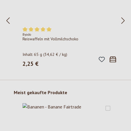
Byodo
Durchschnittliche Bewertung von 5 von 5 Sternen
Reiswaffeln mit Vollmilchschoko
Inhalt:
65 g
(34,62 € / kg)
2,25 €
Regulärer Preis:
Produktgalerie überspringen
Meist gekaufte Produkte