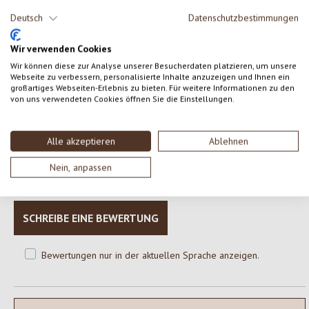
(Natriumhydrogencarbonat, Ammoniumhydrogencarbonat),
Deutsch
Datenschutzbestimmungen
Meersalz, Emulgator (Sojalecithin*)
*aus ökologischem Anbau
Wir verwenden Cookies
Wir können diese zur Analyse unserer Besucherdaten platzieren, um unsere
Webseite zu verbessern, personalisierte Inhalte anzuzeigen und Ihnen ein
großartiges Webseiten-Erlebnis zu bieten. Für weitere Informationen zu den
von uns verwendeten Cookies öffnen Sie die Einstellungen.
0 von 0 Bewertungen
Alle akzeptieren
Ablehnen
Gib eine Bewertung ab!
Durchschnittliche Bewertung von 0 von 5 Sternen
Nein, anpassen
Teile deine Erfahrungen mit dem Produkt mit anderen Kunden.
SCHREIBE EINE BEWERTUNG
Bewertungen nur in der aktuellen Sprache anzeigen.