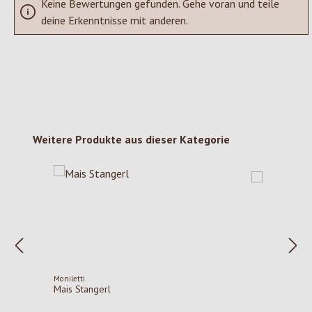
Keine Bewertungen gefunden. Gehe voran und teile
deine Erkenntnisse mit anderen.
Produktgalerie überspringen
Weitere Produkte aus dieser Kategorie
Moniletti
Mais Stangerl