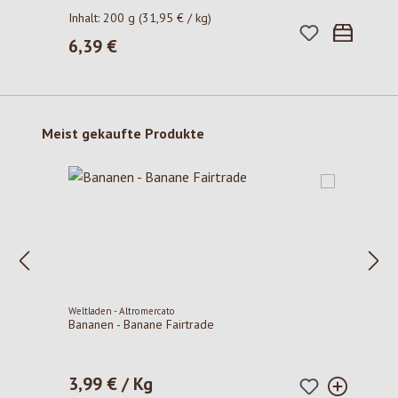
Inhalt:
200 g
(31,95 € / kg)
6,39 €
Regulärer Preis:
Produktgalerie überspringen
Meist gekaufte Produkte
Weltladen - Altromercato
Bananen - Banane Fairtrade
3,99 € / Kg
Regulärer Preis: