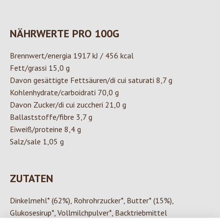
NÄHRWERTE PRO 100G
Brennwert/energia 1917 kJ / 456 kcal
Fett/grassi 15,0 g
Davon gesättigte Fettsäuren/di cui saturati 8,7 g
Kohlenhydrate/carboidrati 70,0 g
Davon Zucker/di cui zuccheri 21,0 g
Ballaststoffe/fibre 3,7 g
Eiweiß/proteine 8,4 g
Salz/sale 1,05 g
ZUTATEN
Dinkelmehl* (62%), Rohrohrzucker*, Butter* (15%),
Glukosesirup*, Vollmilchpulver*, Backtriebmittel