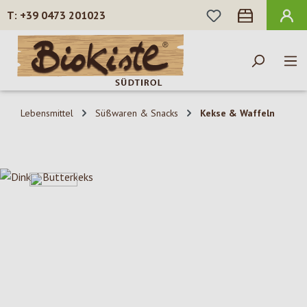
DU HAST 0 PROD
+39 0473 201023
Zum Hauptinhalt springen
Lebensmittel
Süßwaren & Snacks
Kekse & Waffeln
Bildergalerie überspringen