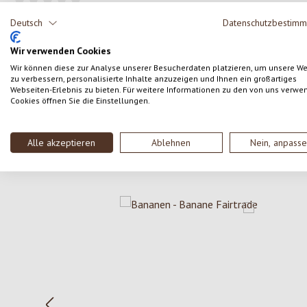
Gib eine Bewertung ab!
Durchschnittliche Bewertung von 0 von 5 Sternen
Deutsch
Datenschutzbestim
Teile deine Erfahrungen mit dem Produkt mit anderen
Wir verwenden Cookies
Kunden.
Wir können diese zur Analyse unserer Besucherdaten platzieren, um unsere W
zu verbessern, personalisierte Inhalte anzuzeigen und Ihnen ein großartiges
Webseiten-Erlebnis zu bieten. Für weitere Informationen zu den von uns verwe
SCHREIBE EINE BEWERTUNG
Cookies öffnen Sie die Einstellungen.
Alle akzeptieren
Ablehnen
Nein, anpass
Produktgalerie überspringen