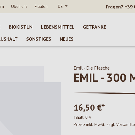
rn
Über uns
Filialen
DE
Fragen?
+39 
E
BIOKISTLN
LEBENSMITTEL
GETRÄNKE
AUSHALT
SONSTIGES
NEUES
Emil - Die Flasche
EMIL - 300
16,50 €*
Inhalt:
0.4
Preise inkl. MwSt. zzgl. Versandk