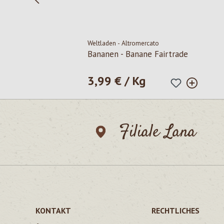
Weltladen - Altromercato
Bananen - Banane Fairtrade
3,99 € / Kg
Regulärer Preis:
Filiale Lana
KONTAKT
RECHTLICHES