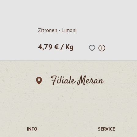
Zitronen - Limoni
4,79 € / Kg
Regulärer Preis:
Filiale Meran
INFO
SERVICE