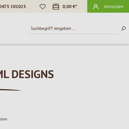
DU HAST 0 PRODUKTE AUF DEM MERKZ
0473 201023
0,00 €*
Anmelden
 ML DESIGNS
osten