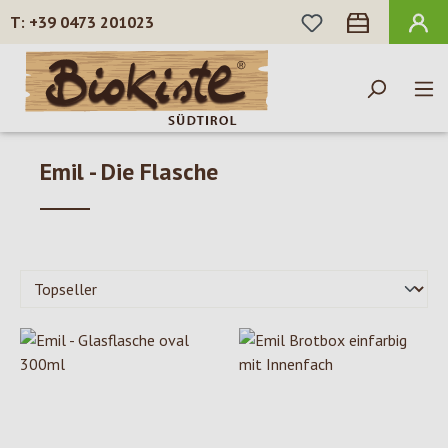
DU HAST 0 PROD
+39 0473 201023
Zum Hauptinhalt springen
Emil - Die Flasche