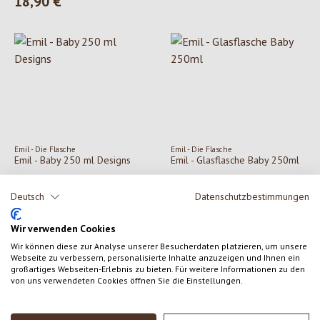
18,90 €
Regulärer Preis:
Emil - Die Flasche
Emil - Die Flasche
Emil - Baby 250 ml Designs
Emil - Glasflasche Baby 250ml
Deutsch
Datenschutzbestimmungen
18,90 €
5,90 €
Regulärer Preis:
Regulärer Preis:
Wir verwenden Cookies
Wir können diese zur Analyse unserer Besucherdaten platzieren, um unsere
Webseite zu verbessern, personalisierte Inhalte anzuzeigen und Ihnen ein
großartiges Webseiten-Erlebnis zu bieten. Für weitere Informationen zu den
von uns verwendeten Cookies öffnen Sie die Einstellungen.