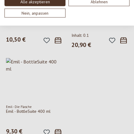
Alle akzeptieren
Ablehnen
Nein, anpassen
Emil - Die Flasche
Emil - Die Flasche
Emil - BottleSuite 600 ml
Emil - 600 ml Designs
Inhalt:
0.1
10,50 €
Regulärer Preis:
20,90 €
Regulärer Preis:
Emil - Die Flasche
Emil - BottleSuite 400 ml
9,30 €
Regulärer Preis: