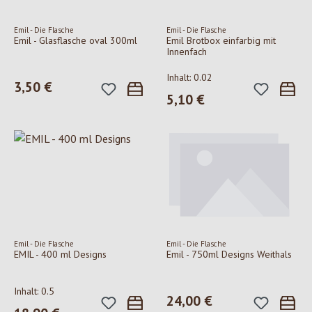
Emil - Die Flasche
Emil - Die Flasche
Emil - Glasflasche oval 300ml
Emil Brotbox einfarbig mit
Innenfach
Inhalt:
0.02
3,50 €
Regulärer Preis:
5,10 €
Regulärer Preis:
Emil - Die Flasche
Emil - Die Flasche
EMIL - 400 ml Designs
Emil - 750ml Designs Weithals
Inhalt:
0.5
24,00 €
Regulärer Preis: