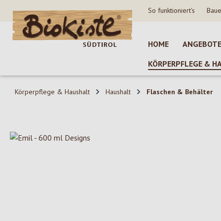
So funktioniert's
Baue
 Hauptinhalt springen
Zur Suche springen
Zur Hauptnavigation springen
HOME
ANGEBOT
KÖRPERPFLEGE & H
Körperpflege & Haushalt
Haushalt
Flaschen & Behälter
Bildergalerie überspringen