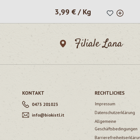
3,99 € / Kg
Regulärer Preis:
Filiale Lana
KONTAKT
RECHTLICHES
Impressum
0473 201023
Datenschutzerklärung
info@biokistl.it
Allgemeine
Geschäftsbedingungen
Barrierefreiheitserkläru