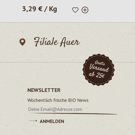
3,29 € / Kg
Regulärer Preis:
Filiale Auer
NEWSLETTER
Wöchentlich frische BIO News
ANMELDEN