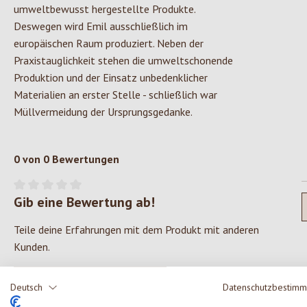
umweltbewusst hergestellte Produkte.
Deswegen wird Emil ausschließlich im
europäischen Raum produziert. Neben der
Praxistauglichkeit stehen die umweltschonende
Produktion und der Einsatz unbedenklicher
Materialien an erster Stelle - schließlich war
Müllvermeidung der Ursprungsgedanke.
0 von 0 Bewertungen
Gib eine Bewertung ab!
Durchschnittliche Bewertung von 0 von 5 Sternen
Teile deine Erfahrungen mit dem Produkt mit anderen
Kunden.
SCHREIBE EINE BEWERTUNG
Deutsch
Datenschutzbestim