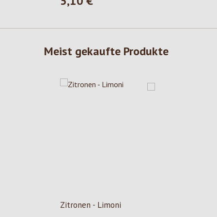
5,10 €
Regulärer Preis:
Meist gekaufte Produkte
Zitronen - Limoni