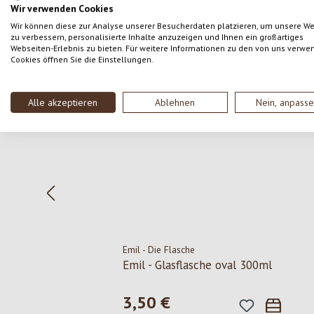
Wir verwenden Cookies
Wir können diese zur Analyse unserer Besucherdaten platzieren, um unsere W
zu verbessern, personalisierte Inhalte anzuzeigen und Ihnen ein großartiges
Webseiten-Erlebnis zu bieten. Für weitere Informationen zu den von uns verwe
Cookies öffnen Sie die Einstellungen.
Produktgalerie überspringen
Alle akzeptieren
Ablehnen
Nein, anpass
Emil - Die Flasche
Emil - Glasflasche oval 300ml
3,50 €
Regulärer Preis: