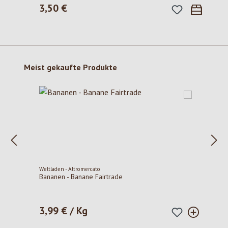
3,50 €
Regulärer Preis:
Produktgalerie überspringen
Meist gekaufte Produkte
Weltladen - Altromercato
Bananen - Banane Fairtrade
3,99 € / Kg
Regulärer Preis: