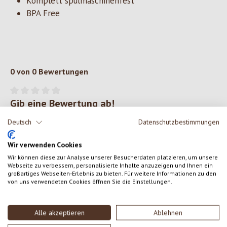
Komplett spülmaschinenfest
BPA Free
0 von 0 Bewertungen
Gib eine Bewertung ab!
Durchschnittliche Bewertung von 0 von 5 Sternen
Deutsch
Datenschutzbestimmungen
Teile deine Erfahrungen mit dem Produkt mit anderen Kunden.
Wir verwenden Cookies
SCHREIBE EINE BEWERTUNG
Wir können diese zur Analyse unserer Besucherdaten platzieren, um unsere
Webseite zu verbessern, personalisierte Inhalte anzuzeigen und Ihnen ein
großartiges Webseiten-Erlebnis zu bieten. Für weitere Informationen zu den
Bewertungen nur in der aktuellen Sprache anzeigen.
von uns verwendeten Cookies öffnen Sie die Einstellungen.
Alle akzeptieren
Ablehnen
Keine Bewertungen gefunden. Gehe voran und teile