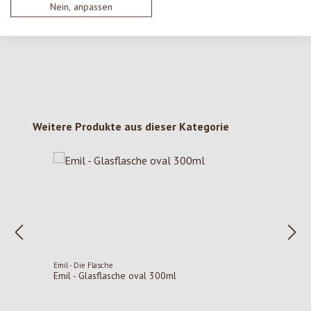
Nein, anpassen
deine Erkenntnisse mit anderen.
Produktgalerie überspringen
Weitere Produkte aus dieser Kategorie
Emil - Die Flasche
Emil - Glasflasche oval 300ml