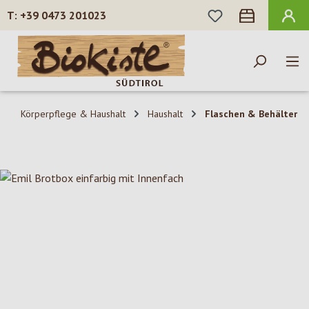
DU HAST 0 PROD
+39 0473 201023
Zum Hauptinhalt springen
Körperpflege & Haushalt
Haushalt
Flaschen & Behälter
Bildergalerie überspringen