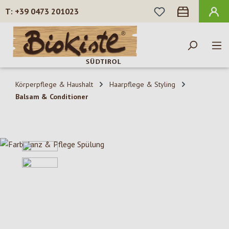
DU HAST 0 PROD
+39 0473 201023
Zum Hauptinhalt springen
Körperpflege & Haushalt
Haarpflege & Styling
Balsam & Conditioner
Bildergalerie überspringen