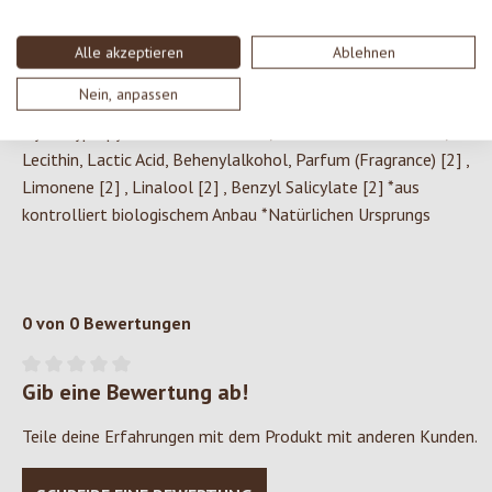
Barbadensis (Aloe Vera) Leaf Juice Powder [1] , Lycium
Barbarum (Goij) Fruit Extract [1] , Vaccinium Macrocarpon
Alle akzeptieren
Ablehnen
(Cranberry) Fruit Extract [1] , Glyceryl Undecylenate, Pisum
Nein, anpassen
Sativum Peptide, Levulic Acid, Glycerin, Sodium Levulinate, Guar
Hydroxypropyltrimonium Chloride, Lactobacillus Ferment,
Lecithin, Lactic Acid, Behenylalkohol, Parfum (Fragrance) [2] ,
Limonene [2] , Linalool [2] , Benzyl Salicylate [2] *aus
kontrolliert biologischem Anbau *Natürlichen Ursprungs
0 von 0 Bewertungen
Gib eine Bewertung ab!
Durchschnittliche Bewertung von 0 von 5 Sternen
Teile deine Erfahrungen mit dem Produkt mit anderen Kunden.