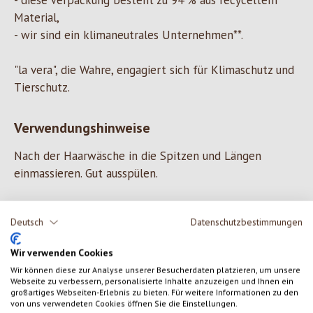
- diese Verpackung besteht zu 94 % aus recyceltem
Material,
- wir sind ein klimaneutrales Unternehmen**.
"la vera", die Wahre, engagiert sich für Klimaschutz und
Tierschutz.
Verwendungshinweise
Nach der Haarwäsche in die Spitzen und Längen
einmassieren. Gut ausspülen.
Deutsch
Datenschutzbestimmungen
ZUTATEN
Wir verwenden Cookies
Wir können diese zur Analyse unserer Besucherdaten platzieren, um unsere
Aqua, Alcohol Denat, Cetearylalcohol, Isoamyl Laurate,
Webseite zu verbessern, personalisierte Inhalte anzuzeigen und Ihnen ein
Distearoylethyl Dimonium Chlorid, Vitis Vinifera Seed Oil [1] ,
großartiges Webseiten-Erlebnis zu bieten. Für weitere Informationen zu den
von uns verwendeten Cookies öffnen Sie die Einstellungen.
Punica Granatum (Pomegranate) Fruit Extract [1] , Aloe