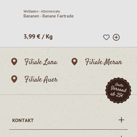
Weltladen - Altromercato
Bananen - Banane Fairtrade
3,99 € / Kg
Regulärer Preis:
Filiale Lana
Filiale Meran
Filiale Auer
KONTAKT