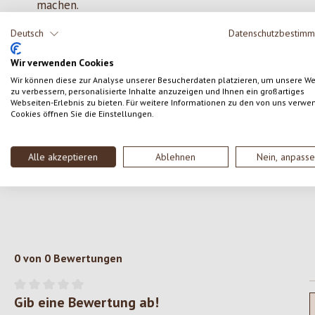
machen.
Bio-Jojoba-, Sonnenblumen-, Geranien-
Deutsch
Datenschutzbestim
und Lavendelöl:
verleihen dem Haar
Glanz und regenerieren es.
Wir verwenden Cookies
Panthenol, hydrolysiertes
Wir können diese zur Analyse unserer Besucherdaten platzieren, um unsere W
Weizenprotein und Vitamin E
:
zu verbessern, personalisierte Inhalte anzuzeigen und Ihnen ein großartiges
Webseiten-Erlebnis zu bieten. Für weitere Informationen zu den von uns verwe
vervollständigen die Formel mit einer
Cookies öffnen Sie die Einstellungen.
synergetischen antistatischen,
antioxidativen und
Alle akzeptieren
Ablehnen
Nein, anpass
feuchtigkeitsspendenden Wirkung für
ein Haar voll Struktur und Vitalität .
0 von 0 Bewertungen
Gib eine Bewertung ab!
Durchschnittliche Bewertung von 0 von 5 Sternen