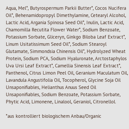
Aqua, Mel*, Butyrospermum Parkii Butter*, Cocos Nucifera
Oil*, Behenamidopropyl Dimethylamine, Cetearyl Alcohol,
Lactic Acid, Argania Spinosa Seed Oil*, Inulin, Lactic Acid,
Chamomilla Recutita Flower Water*, Sodium Benzoate,
Potassium Sorbate, Gliceryn, Ginkgo Biloba Leaf Extract*,
Linum Usitatissimum Seed Oil*, Sodium Stearoyl
Glutamate, Simmondsia Chinensis Oil*, Hydrolyzed Wheat
Protein, Sodium PCA, Sodium Hyaluronate, Arctostaphylos
Uva Ursi Leaf Extract*, Camellia Sinensis Leaf Extract*,
Panthenol, Citrus Limon Peel Oil, Geranium Maculatum Oil,
Lavandula Angustifolia Oil, Tocopherol, Glycine Soja Oil
Unsaponifiables, Helianthus Anuus Seed Oil
Unsaponifiables, Sodium Benzoate, Potassium Sorbate,
Phytic Acid, Limonene, Linalool, Geraniol, Citronellol.
*aus kontrolliert biologischem Anbau/Organic