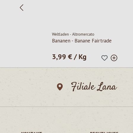
Weltladen - Altromercato
Bananen - Banane Fairtrade
3,99 € / Kg
Regulärer Preis:
Filiale Lana