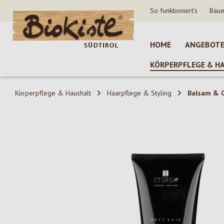
So funktioniert's
Baue
 Hauptinhalt springen
Zur Suche springen
Zur Hauptnavigation springen
HOME
ANGEBOT
KÖRPERPFLEGE & H
Körperpflege & Haushalt
Haarpflege & Styling
Balsam & C
Bildergalerie überspringen