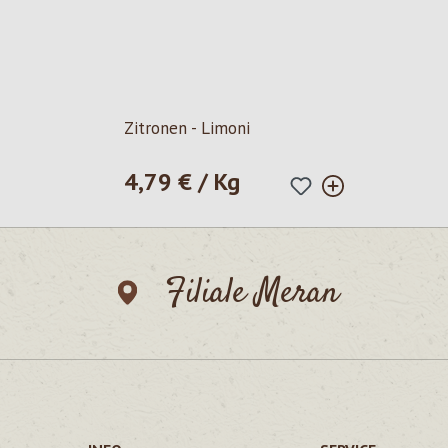
Zitronen - Limoni
4,79 € / Kg
Regulärer Preis:
Filiale Meran