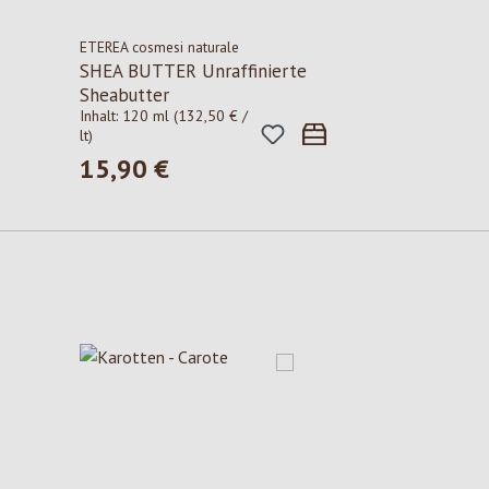
ETEREA cosmesi naturale
SHEA BUTTER Unraffinierte
Sheabutter
Inhalt:
120 ml
(132,50 € /
lt)
15,90 €
Regulärer Preis: