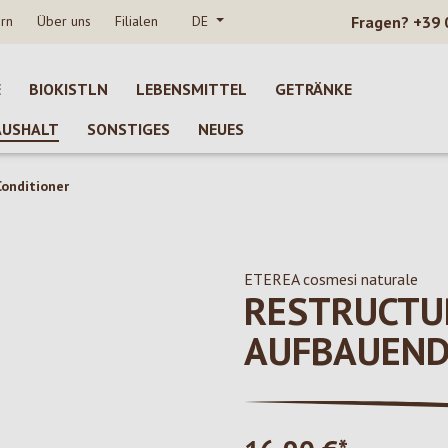
rn
Über uns
Filialen
DE
Fragen?
+39 
E
BIOKISTLN
LEBENSMITTEL
GETRÄNKE
AUSHALT
SONSTIGES
NEUES
onditioner
ETEREA cosmesi naturale
RESTRUCTU
AUFBAUEND