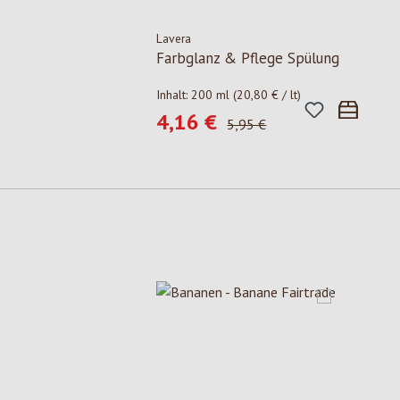
Lavera
Farbglanz & Pflege Spülung
Inhalt:
200 ml
(20,80 € / lt)
4,16 €
Verkaufspreis:
Regulärer Preis:
5,95 €
Produktgalerie überspringen