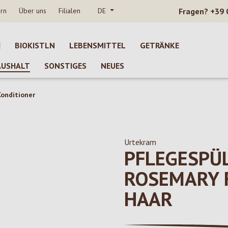
rn
Über uns
Filialen
DE
Fragen?
+39 
E
BIOKISTLN
LEBENSMITTEL
GETRÄNKE
AUSHALT
SONSTIGES
NEUES
onditioner
Urtekram
PFLEGESPÜ
ROSEMARY 
HAAR