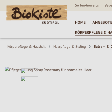
So funktioniert's
Baue
 Hauptinhalt springen
Zur Suche springen
Zur Hauptnavigation springen
HOME
ANGEBOT
KÖRPERPFLEGE & H
Körperpflege & Haushalt
Haarpflege & Styling
Balsam & C
Bildergalerie überspringen