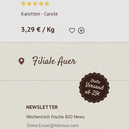
Durchschnittliche Bewertung von 5 von 5 Sternen
Karotten - Carote
3,29 € / Kg
Regulärer Preis:
Filiale Auer
NEWSLETTER
Wöchentlich frische BIO News