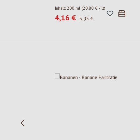
Inhalt:
200 ml
(20,80 € / lt)
4,16 €
Verkaufspreis:
Regulärer Preis:
5,95 €
Produktgalerie überspringen