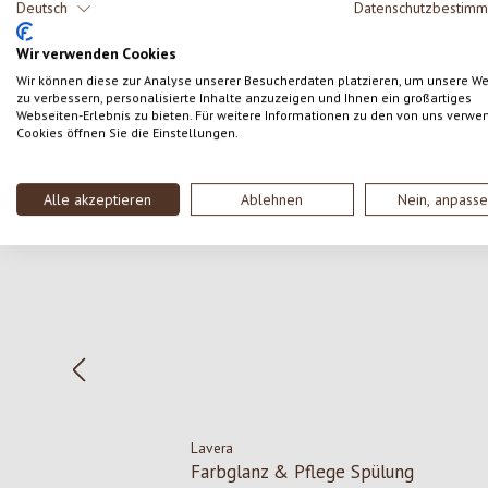
Deutsch
Datenschutzbestim
SCHREIBE EINE BEWERTUNG
Wir verwenden Cookies
Wir können diese zur Analyse unserer Besucherdaten platzieren, um unsere W
zu verbessern, personalisierte Inhalte anzuzeigen und Ihnen ein großartiges
Webseiten-Erlebnis zu bieten. Für weitere Informationen zu den von uns verwe
Cookies öffnen Sie die Einstellungen.
Produktgalerie überspringen
Alle akzeptieren
Ablehnen
Nein, anpass
Rabatt
-30
%
Lavera
Farbglanz & Pflege Spülung