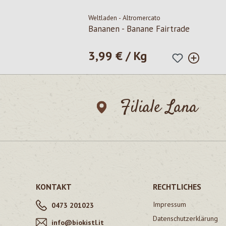
Weltladen - Altromercato
Bananen - Banane Fairtrade
3,99 € / Kg
Regulärer Preis:
Filiale Lana
KONTAKT
RECHTLICHES
Impressum
0473 201023
Datenschutzerklärung
info@biokistl.it