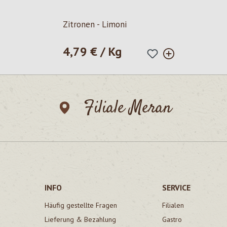
Zitronen - Limoni
4,79 € / Kg
Regulärer Preis:
Filiale Meran
INFO
SERVICE
Häufig gestellte Fragen
Filialen
Lieferung & Bezahlung
Gastro