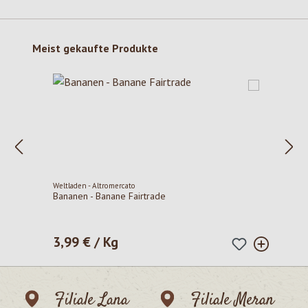
Produktgalerie überspringen
Meist gekaufte Produkte
Weltladen - Altromercato
Bananen - Banane Fairtrade
3,99 € / Kg
Regulärer Preis:
Filiale Lana
Filiale Meran