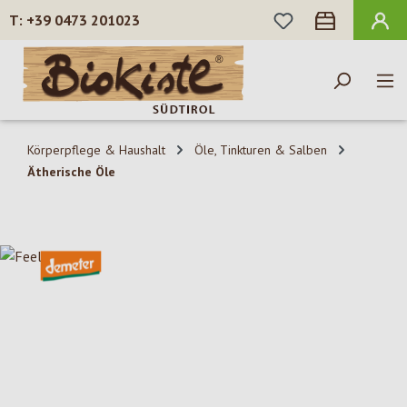
DU HAST 0 PROD
+39 0473 201023
Zum Hauptinhalt springen
Körperpflege & Haushalt
Öle, Tinkturen & Salben
Ätherische Öle
Bildergalerie überspringen