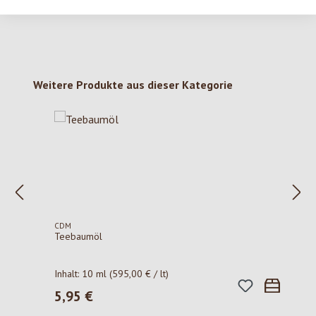
Produktgalerie überspringen
Weitere Produkte aus dieser Kategorie
CDM
Teebaumöl
Inhalt:
10 ml
(595,00 € / lt)
5,95 €
Regulärer Preis: