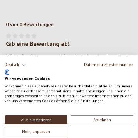
0 von 0 Bewertungen
Gib eine Bewertung ab!
Durchschnittliche Bewertung von 0 von 5 Sternen
Teile deine Erfahrungen mit dem Produkt mit anderen Kunden.
Deutsch
Datenschutzbestimmungen
SCHREIBE EINE BEWERTUNG
Wir verwenden Cookies
Wir können diese zur Analyse unserer Besucherdaten platzieren, um unsere
Bewertungen nur in der aktuellen Sprache anzeigen.
Webseite zu verbessern, personalisierte Inhalte anzuzeigen und Ihnen ein
großartiges Webseiten-Erlebnis zu bieten. Für weitere Informationen zu den
von uns verwendeten Cookies öffnen Sie die Einstellungen.
Keine Bewertungen gefunden. Gehe voran und teile
Alle akzeptieren
Ablehnen
deine Erkenntnisse mit anderen.
Nein, anpassen