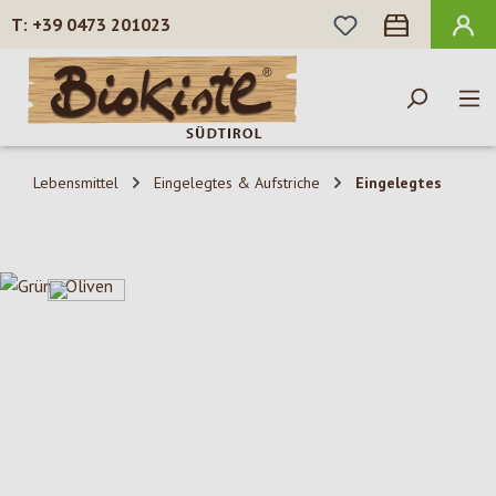
DU HAST 0 PROD
+39 0473 201023
Zum Hauptinhalt springen
Lebensmittel
Eingelegtes & Aufstriche
Eingelegtes
Bildergalerie überspringen