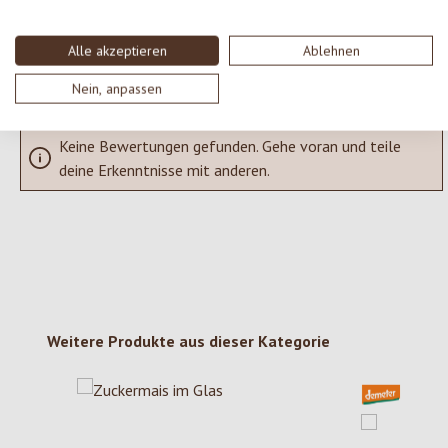
SCHREIBE EINE BEWERTUNG
Alle akzeptieren
Ablehnen
Bewertungen nur in der aktuellen Sprache anzeigen.
Nein, anpassen
Keine Bewertungen gefunden. Gehe voran und teile
deine Erkenntnisse mit anderen.
Produktgalerie überspringen
Weitere Produkte aus dieser Kategorie