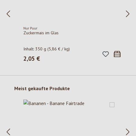
Nur Puur
Zuckermais im Glas
Inhalt:
350 g
(5,86 € / kg)
2,05 €
Regulärer Preis:
Produktgalerie überspringen
Meist gekaufte Produkte