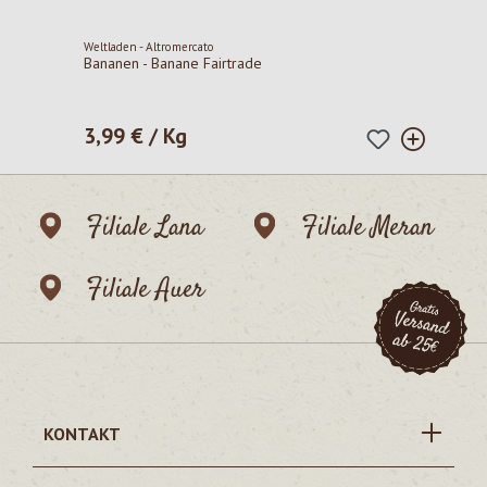
Weltladen - Altromercato
Bananen - Banane Fairtrade
3,99 € / Kg
Regulärer Preis:
Filiale Lana
Filiale Meran
Filiale Auer
KONTAKT