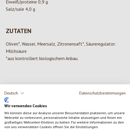
Eiweiß/proteine 0,9 g
Salz/sale 4,0 g
ZUTATEN
Oliven*, Wasser, Meersalz, Zitronensaft*, Säureregulator:
Milchsäure
*aus kontrolliert biologischem Anbau.
0 von 0 Bewertungen
Deutsch
Datenschutzbestimmungen
Gib eine Bewertung ab!
Durchschnittliche Bewertung von 0 von 5 Sternen
Wir verwenden Cookies
Wir können diese zur Analyse unserer Besucherdaten platzieren, um unsere
Teile deine Erfahrungen mit dem Produkt mit anderen Kunden.
Webseite zu verbessern, personalisierte Inhalte anzuzeigen und Ihnen ein
großartiges Webseiten-Erlebnis zu bieten. Für weitere Informationen zu den
von uns verwendeten Cookies öffnen Sie die Einstellungen.