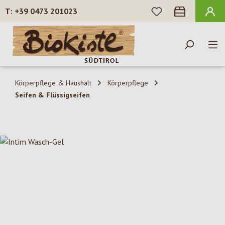
DU HAST 0 PROD
+39 0473 201023
Zum Hauptinhalt springen
Körperpflege & Haushalt
Körperpflege
Seifen & Flüssigseifen
Bildergalerie überspringen