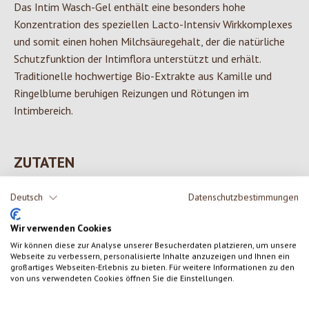
Das Intim Wasch-Gel enthält eine besonders hohe
Konzentration des speziellen Lacto-Intensiv Wirkkomplexes
und somit einen hohen Milchsäuregehalt, der die natürliche
Schutzfunktion der Intimflora unterstützt und erhält.
Traditionelle hochwertige Bio-Extrakte aus Kamille und
Ringelblume beruhigen Reizungen und Rötungen im
Intimbereich.
ZUTATEN
Glycerin, Wasser, Lacto-Intensiv Wirkkomplex*, Trinkalkohol,
Deutsch
Datenschutzbestimmungen
waschaktive Substanz auf Kokos/Zucker Basis, waschaktive
Aminosäure, waschaktive Substanz auf pflanzl. Basis,
Wir verwenden Cookies
Milchsäure, pflanzlicher Rückfetter, Ringelblumen-Extrakt*,
Wir können diese zur Analyse unserer Besucherdaten platzieren, um unsere
Webseite zu verbessern, personalisierte Inhalte anzuzeigen und Ihnen ein
Kamillen-Extrakt*, natürlicher Vanille-Extrakt, natürliches
großartiges Webseiten-Erlebnis zu bieten. Für weitere Informationen zu den
Bergamottöl, natürlicher Verdicker, mehrwertiger höherer
von uns verwendeten Cookies öffnen Sie die Einstellungen.
Alkohol**