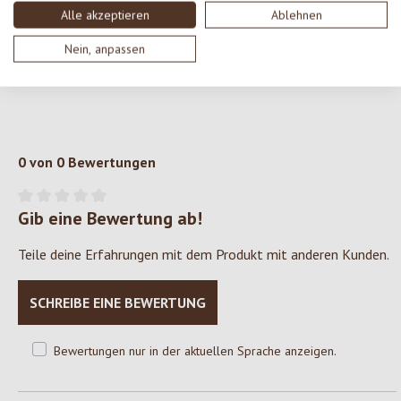
Alle akzeptieren
Ablehnen
* aus kontrolliert biologischem Anbau
Nein, anpassen
** aus pflanzlicher Herkunft
ohne synthetische Duft- und Farbstoffe, PEG und Paraffinöl
0 von 0 Bewertungen
Gib eine Bewertung ab!
Durchschnittliche Bewertung von 0 von 5 Sternen
Teile deine Erfahrungen mit dem Produkt mit anderen Kunden.
SCHREIBE EINE BEWERTUNG
Bewertungen nur in der aktuellen Sprache anzeigen.