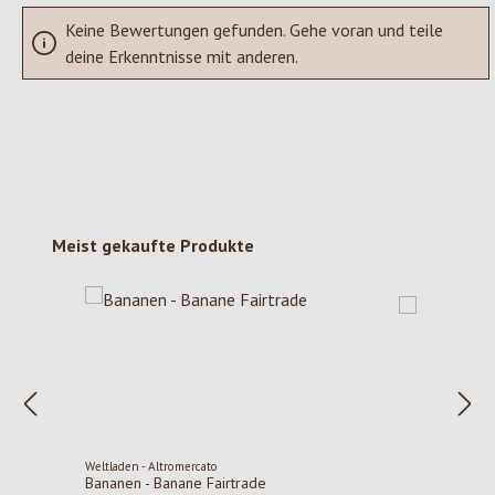
Keine Bewertungen gefunden. Gehe voran und teile
deine Erkenntnisse mit anderen.
Produktgalerie überspringen
Meist gekaufte Produkte
Weltladen - Altromercato
Bananen - Banane Fairtrade