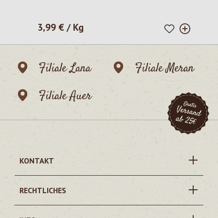
3,99 € / Kg
Regulärer Preis:
Filiale Lana
Filiale Meran
Filiale Auer
KONTAKT
RECHTLICHES