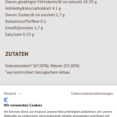
Davon gesättigte Fettsäuren/di cui saturati 18,30 g
Kohlenhydrate/carboidrati 4,1 g
Davon Zucker/di cui zuccheri 1,7 g
Ballaststoffe/fibre 0,1
Eiweiß/proteine 1,7 g
Salz/sale 0,13 g
ZUTATEN
Kokosnusskern* (67,00%), Wasser (33,00%)
*aus kontrolliert biologischem Anbau.
Deutsch
Datenschutzbestimmungen
0 von 0 Bewertungen
Wir verwenden Cookies
Wir können diese zur Analyse unserer Besucherdaten platzieren, um unsere
Gib eine Bewertung ab!
Durchschnittliche Bewertung von 0 von 5 Sternen
Webseite zu verbessern, personalisierte Inhalte anzuzeigen und Ihnen ein