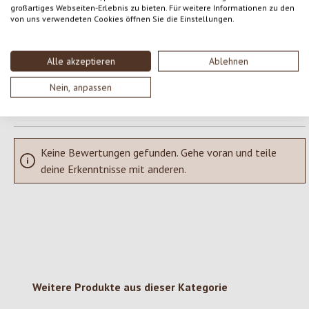
großartiges Webseiten-Erlebnis zu bieten. Für weitere Informationen zu den
von uns verwendeten Cookies öffnen Sie die Einstellungen.
Teile deine Erfahrungen mit dem Produkt mit anderen Kunden.
SCHREIBE EINE BEWERTUNG
Alle akzeptieren
Ablehnen
Nein, anpassen
Bewertungen nur in der aktuellen Sprache anzeigen.
Keine Bewertungen gefunden. Gehe voran und teile
deine Erkenntnisse mit anderen.
Produktgalerie überspringen
Weitere Produkte aus dieser Kategorie