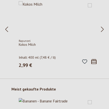
Rapunzel
Kokos Milch
Inhalt:
400 ml
(7,48 € / lt)
2,99 €
Regulärer Preis:
Produktgalerie überspringen
Meist gekaufte Produkte