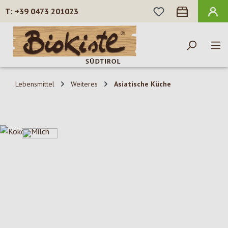
DU HAST 0 PROD
+39 0473 201023
Zum Hauptinhalt springen
Lebensmittel
Weiteres
Asiatische Küche
Bildergalerie überspringen