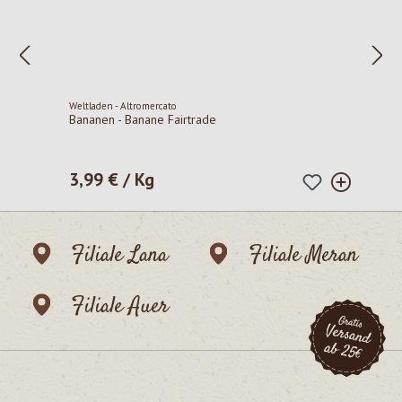
Weltladen - Altromercato
Bananen - Banane Fairtrade
3,99 € / Kg
Regulärer Preis:
Filiale Lana
Filiale Meran
Filiale Auer