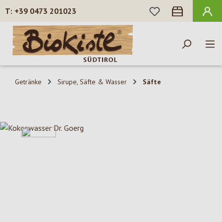
DU HAST 0 PROD
+39 0473 201023
Zum Hauptinhalt springen
Getränke
Sirupe, Säfte & Wasser
Säfte
Bildergalerie überspringen