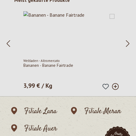
Meist gekaufte Produkte
Weltladen - Altromercato
Bananen - Banane Fairtrade
3,99 € / Kg
Regulärer Preis:
Filiale Lana
Filiale Meran
Filiale Auer