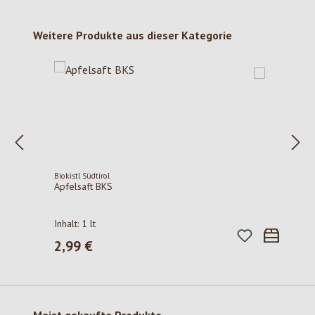
Produktgalerie überspringen
Weitere Produkte aus dieser Kategorie
Biokistl Südtirol
Apfelsaft BKS
Inhalt:
1 lt
2,99 €
Regulärer Preis:
Produktgalerie überspringen