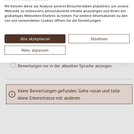
0 von 0 Bewertungen
Wir können diese zur Analyse unserer Besucherdaten platzieren, um unsere
Webseite zu verbessern, personalisierte Inhalte anzuzeigen und Ihnen ein
großartiges Webseiten-Erlebnis zu bieten. Für weitere Informationen zu den
Gib eine Bewertung ab!
von uns verwendeten Cookies öffnen Sie die Einstellungen.
Durchschnittliche Bewertung von 0 von 5 Sternen
Teile deine Erfahrungen mit dem Produkt mit anderen Kunden.
Alle akzeptieren
Ablehnen
SCHREIBE EINE BEWERTUNG
Nein, anpassen
Bewertungen nur in der aktuellen Sprache anzeigen.
Keine Bewertungen gefunden. Gehe voran und teile
deine Erkenntnisse mit anderen.