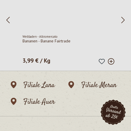
Weltladen - Altromercato
Bananen - Banane Fairtrade
3,99 € / Kg
Regulärer Preis:
Filiale Lana
Filiale Meran
Filiale Auer