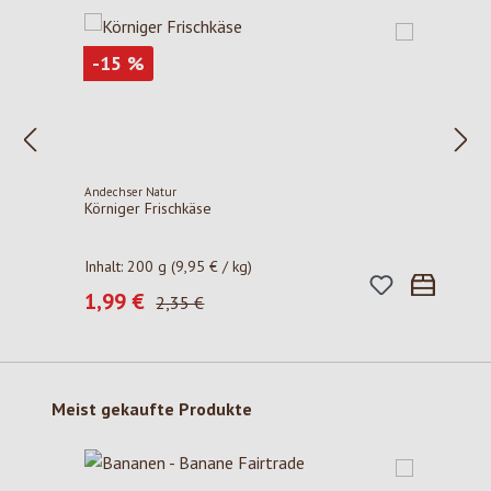
Rabatt
-15
%
Andechser Natur
Körniger Frischkäse
Inhalt:
200 g
(9,95 € / kg)
1,99 €
Verkaufspreis:
Regulärer Preis:
2,35 €
Produktgalerie überspringen
Meist gekaufte Produkte