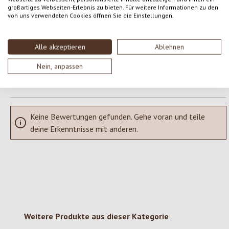
großartiges Webseiten-Erlebnis zu bieten. Für weitere Informationen zu den
von uns verwendeten Cookies öffnen Sie die Einstellungen.
Teile deine Erfahrungen mit dem Produkt mit anderen Kunden.
SCHREIBE EINE BEWERTUNG
Alle akzeptieren
Ablehnen
Nein, anpassen
Bewertungen nur in der aktuellen Sprache anzeigen.
Keine Bewertungen gefunden. Gehe voran und teile
deine Erkenntnisse mit anderen.
Produktgalerie überspringen
Weitere Produkte aus dieser Kategorie