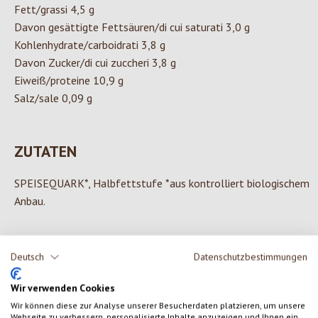
Fett/grassi 4,5 g
Davon gesättigte Fettsäuren/di cui saturati 3,0 g
Kohlenhydrate/carboidrati 3,8 g
Davon Zucker/di cui zuccheri 3,8 g
Eiweiß/proteine 10,9 g
Salz/sale 0,09 g
ZUTATEN
SPEISEQUARK*, Halbfettstufe *aus kontrolliert biologischem
Anbau.
Deutsch
Datenschutzbestimmungen
0 von 0 Bewertungen
Wir verwenden Cookies
Wir können diese zur Analyse unserer Besucherdaten platzieren, um unsere
Gib eine Bewertung ab!
Durchschnittliche Bewertung von 0 von 5 Sternen
Webseite zu verbessern, personalisierte Inhalte anzuzeigen und Ihnen ein