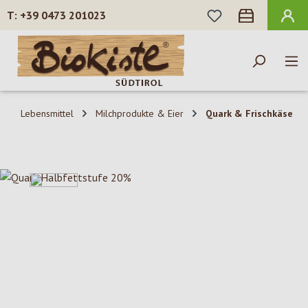
DU HAST 0 PROD
+39 0473 201023
Zum Hauptinhalt springen
Lebensmittel
Milchprodukte & Eier
Quark & Frischkäse
Bildergalerie überspringen