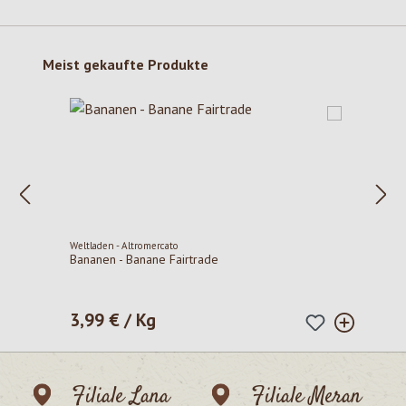
Produktgalerie überspringen
Meist gekaufte Produkte
Weltladen - Altromercato
Bananen - Banane Fairtrade
3,99 € / Kg
Regulärer Preis:
Filiale Lana
Filiale Meran