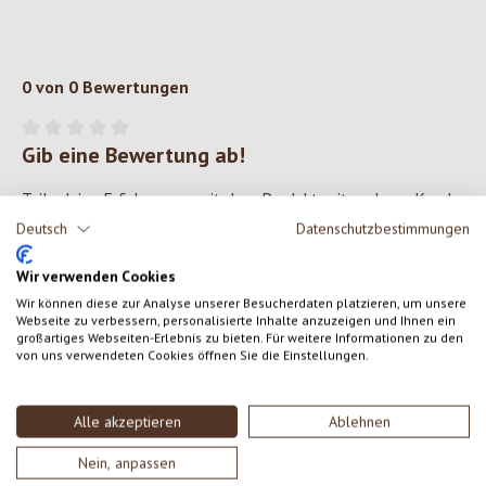
0 von 0 Bewertungen
Gib eine Bewertung ab!
Durchschnittliche Bewertung von 0 von 5 Sternen
Teile deine Erfahrungen mit dem Produkt mit anderen Kunden.
Deutsch
Datenschutzbestimmungen
SCHREIBE EINE BEWERTUNG
Wir verwenden Cookies
Wir können diese zur Analyse unserer Besucherdaten platzieren, um unsere
Bewertungen nur in der aktuellen Sprache anzeigen.
Webseite zu verbessern, personalisierte Inhalte anzuzeigen und Ihnen ein
großartiges Webseiten-Erlebnis zu bieten. Für weitere Informationen zu den
von uns verwendeten Cookies öffnen Sie die Einstellungen.
Keine Bewertungen gefunden. Gehe voran und teile
Alle akzeptieren
Ablehnen
deine Erkenntnisse mit anderen.
Nein, anpassen