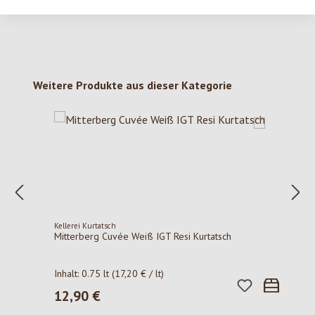
Produktgalerie überspringen
Weitere Produkte aus dieser Kategorie
Kellerei Kurtatsch
Mitterberg Cuvée Weiß IGT Resi Kurtatsch
Inhalt:
0.75 lt
(17,20 € / lt)
12,90 €
Regulärer Preis: