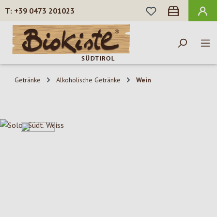
DU HAST 0 PROD
+39 0473 201023
Zum Hauptinhalt springen
Getränke
Alkoholische Getränke
Wein
Bildergalerie überspringen