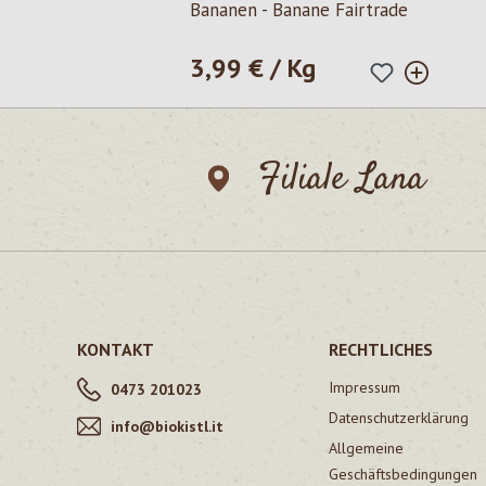
Bananen - Banane Fairtrade
3,99 € / Kg
Regulärer Preis:
Filiale Lana
KONTAKT
RECHTLICHES
Impressum
0473 201023
Datenschutzerklärung
info@biokistl.it
Allgemeine
Geschäftsbedingungen