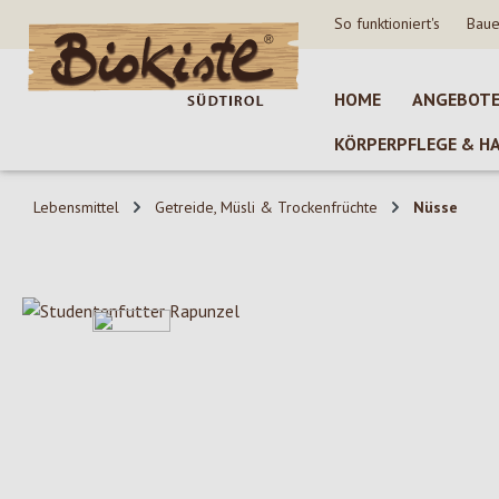
So funktioniert's
Baue
 Hauptinhalt springen
Zur Suche springen
Zur Hauptnavigation springen
HOME
ANGEBOT
KÖRPERPFLEGE & H
Lebensmittel
Getreide, Müsli & Trockenfrüchte
Nüsse
Bildergalerie überspringen