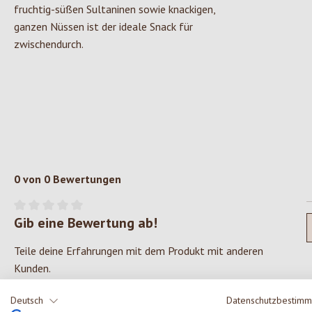
fruchtig-süßen Sultaninen sowie knackigen,
ganzen Nüssen ist der ideale Snack für
zwischendurch.
0 von 0 Bewertungen
Gib eine Bewertung ab!
Durchschnittliche Bewertung von 0 von 5 Sternen
Teile deine Erfahrungen mit dem Produkt mit anderen
Kunden.
Deutsch
Datenschutzbestim
SCHREIBE EINE BEWERTUNG