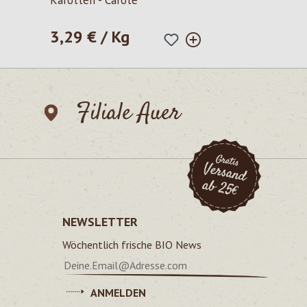
Karotten - Carote
3,29 € / Kg
Regulärer Preis:
Filiale Auer
NEWSLETTER
Wöchentlich frische BIO News
ANMELDEN