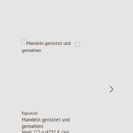
Rapunzel
Mandeln geröstet und
gemahlen
Inhalt:
125 g
(47,92 € / kg)