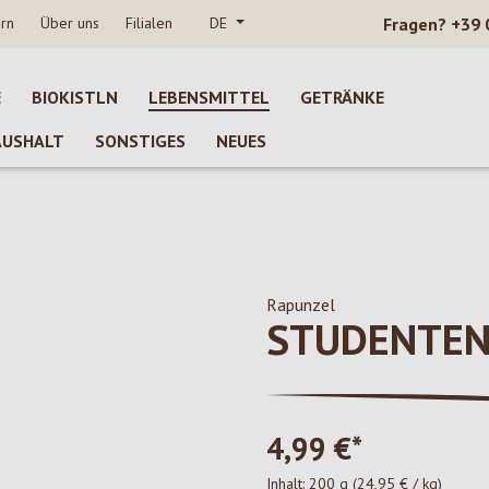
rn
Über uns
Filialen
DE
Fragen?
+39 
E
BIOKISTLN
LEBENSMITTEL
GETRÄNKE
AUSHALT
SONSTIGES
NEUES
Rapunzel
STUDENTEN
4,99 €*
Inhalt:
200 g
(24,95 € / kg)