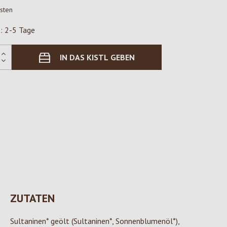
osten
t: 2-5 Tage
IN DAS KISTL GEBEN
ZUTATEN
Sultaninen* geölt (Sultaninen*, Sonnenblumenöl*),