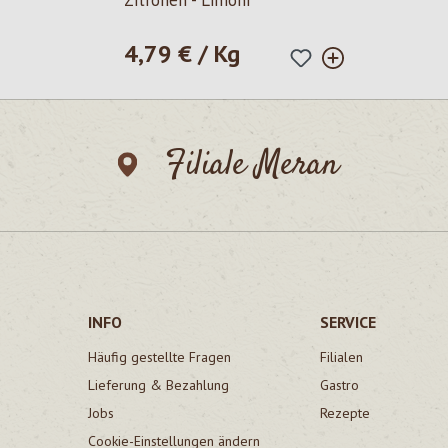
Zitronen - Limoni
4,79 € / Kg
Regulärer Preis:
Filiale Meran
INFO
SERVICE
Häufig gestellte Fragen
Filialen
Lieferung & Bezahlung
Gastro
Jobs
Rezepte
Cookie-Einstellungen ändern