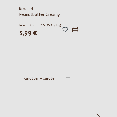
Rapunzel
Peanutbutter Creamy
Inhalt:
250 g
(15,96 € / kg)
3,99 €
Regulärer Preis: