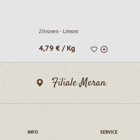
Zitronen - Limoni
4,79 € / Kg
Regulärer Preis:
Filiale Meran
INFO
SERVICE