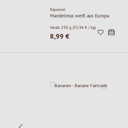
Rapunzel
Mandelmus weiß aus Europa
Inhalt:
250 g
(35,96 € / kg)
8,99 €
Regulärer Preis:
Produktgalerie überspringen