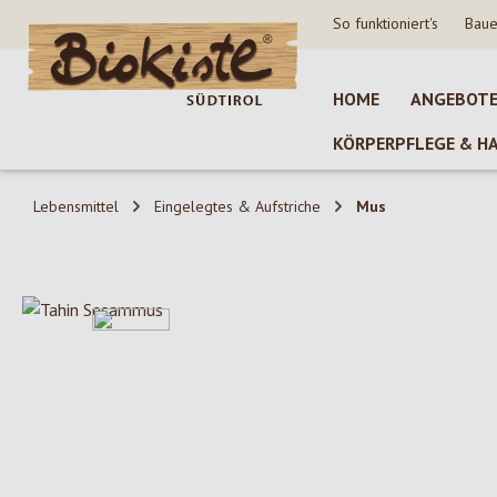
So funktioniert's
Baue
 Hauptinhalt springen
Zur Suche springen
Zur Hauptnavigation springen
HOME
ANGEBOT
KÖRPERPFLEGE & H
Lebensmittel
Eingelegtes & Aufstriche
Mus
Bildergalerie überspringen