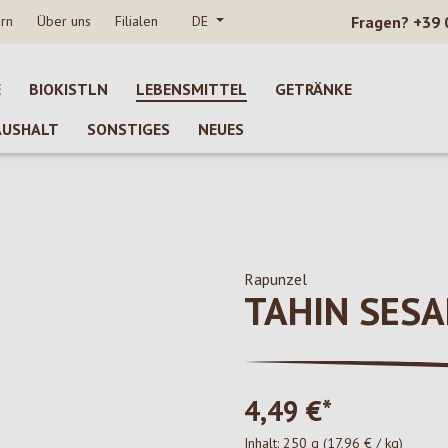
rn
Über uns
Filialen
DE
Fragen?
+39 
E
BIOKISTLN
LEBENSMITTEL
GETRÄNKE
AUSHALT
SONSTIGES
NEUES
Rapunzel
TAHIN SES
4,49 €*
Inhalt:
250 g
(17,96 € / kg)