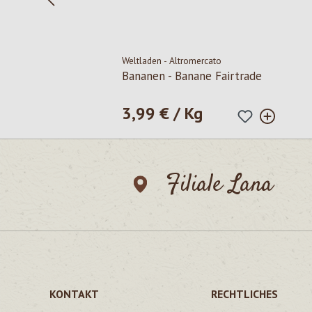
Weltladen - Altromercato
Bananen - Banane Fairtrade
3,99 € / Kg
Regulärer Preis:
Filiale Lana
KONTAKT
RECHTLICHES