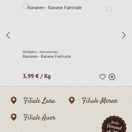
Weltladen - Altromercato
Bananen - Banane Fairtrade
3,99 € / Kg
Regulärer Preis:
Filiale Lana
Filiale Meran
Filiale Auer