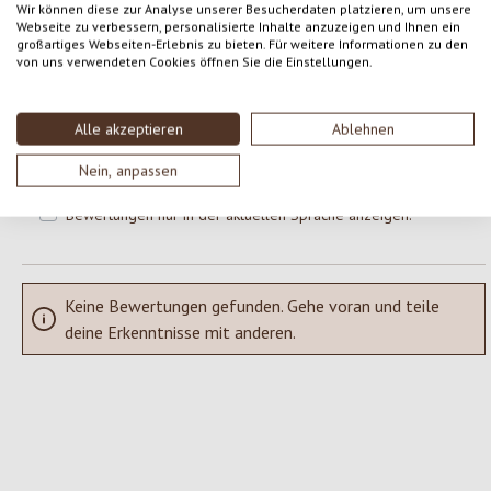
Wir können diese zur Analyse unserer Besucherdaten platzieren, um unsere
Webseite zu verbessern, personalisierte Inhalte anzuzeigen und Ihnen ein
großartiges Webseiten-Erlebnis zu bieten. Für weitere Informationen zu den
Gib eine Bewertung ab!
Durchschnittliche Bewertung von 0 von 5 Sternen
von uns verwendeten Cookies öffnen Sie die Einstellungen.
Teile deine Erfahrungen mit dem Produkt mit anderen Kunden.
Alle akzeptieren
Ablehnen
SCHREIBE EINE BEWERTUNG
Nein, anpassen
Bewertungen nur in der aktuellen Sprache anzeigen.
Keine Bewertungen gefunden. Gehe voran und teile
deine Erkenntnisse mit anderen.