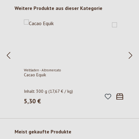
Produktgalerie überspringen
Weitere Produkte aus dieser Kategorie
Weltladen - Altromercato
Cacao Equik
Inhalt:
300 g
(17,67 € / kg)
5,30 €
Regulärer Preis:
Produktgalerie überspringen
Meist gekaufte Produkte