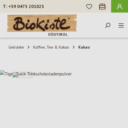
DU HAST 0 PROD
+39 0473 201023
Zum Hauptinhalt springen
Getränke
Kaffee, Tee & Kakao
Kakao
Bildergalerie überspringen