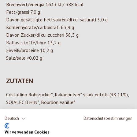
Brennwert/energia 1633 kJ / 388 kcal
Fett/grassi 7,0 g
Davon gesättigte Fettsäuren/di cui saturati 3,0 g
Kohlenhydrate/carboidrati 63,9 g
Davon Zucker/di cui zuccheri 58,5 g
Ballaststoffe/fibre 13,2 g
Eiweiß/proteine 10,7 g
Salz/sale <0,02 g
ZUTATEN
Cristallino Rohrzucker*, Kakaopulver* stark entölt (38,11%),
SOJALECITHIN*, Bourbon Vanille*
Deutsch
Datenschutzbestimmungen
Wir verwenden Cookies
0 von 0 Bewertungen