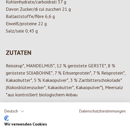
Kohlenhydrate/carboidrati 37 g
Davon Zucker/di cui zuccheri 21 g
Ballaststoffe/fibre 6,6 g
Eiweiß/proteine 22 g
Salz/sale 0,43 g
ZUTATEN
Reissirup*, MANDELMUS*, 12 % geröstete GERSTE*, 8 %
geröstete SOJABOHNE*, 7 % Erbsenprotein*, 7 % Reisprotein*,
Kakaobutter*, 5 % Kakaopulver*, 3 % Zartbitterschokolade*
(Kokosblütenzucker*, Kakaobutter*, Kakaopulver*), Meersalz
*aus kontrolliert biologischem Anbau
Deutsch
Datenschutzbestimmungen
0 von 0 Bewertungen
Wir verwenden Cookies