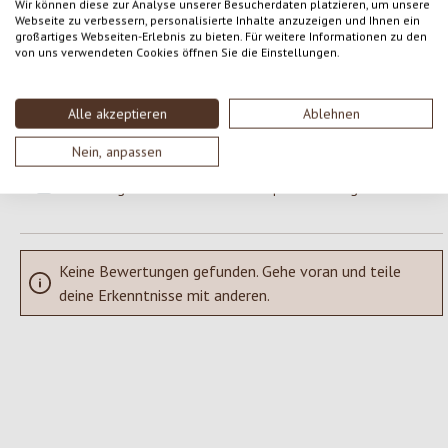
Wir können diese zur Analyse unserer Besucherdaten platzieren, um unsere
Webseite zu verbessern, personalisierte Inhalte anzuzeigen und Ihnen ein
Gib eine Bewertung ab!
großartiges Webseiten-Erlebnis zu bieten. Für weitere Informationen zu den
Durchschnittliche Bewertung von 0 von 5 Sternen
von uns verwendeten Cookies öffnen Sie die Einstellungen.
Teile deine Erfahrungen mit dem Produkt mit anderen Kunden.
Alle akzeptieren
Ablehnen
SCHREIBE EINE BEWERTUNG
Nein, anpassen
Bewertungen nur in der aktuellen Sprache anzeigen.
Keine Bewertungen gefunden. Gehe voran und teile
deine Erkenntnisse mit anderen.