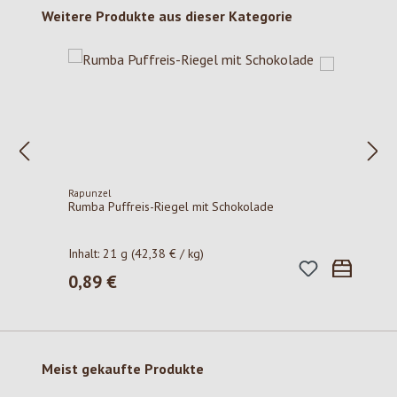
Produktgalerie überspringen
Weitere Produkte aus dieser Kategorie
Rapunzel
Rumba Puffreis-Riegel mit Schokolade
Inhalt:
21 g
(42,38 € / kg)
0,89 €
Regulärer Preis:
Produktgalerie überspringen
Meist gekaufte Produkte