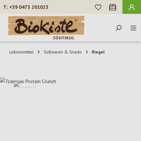
DU HAST 0 PROD
+39 0473 201023
Zum Hauptinhalt springen
Lebensmittel
Süßwaren & Snacks
Riegel
Bildergalerie überspringen