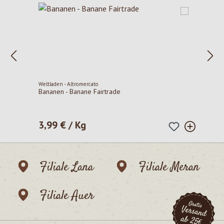
Weltladen - Altromercato
Bananen - Banane Fairtrade
3,99 € / Kg
Regulärer Preis:
Filiale Lana
Filiale Meran
Filiale Auer