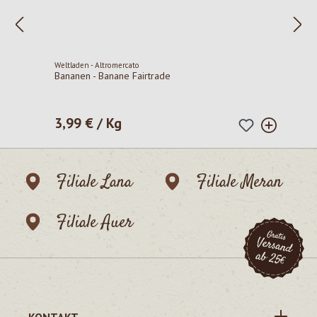
Weltladen - Altromercato
Bananen - Banane Fairtrade
3,99 € / Kg
Regulärer Preis:
Filiale Lana
Filiale Meran
Filiale Auer