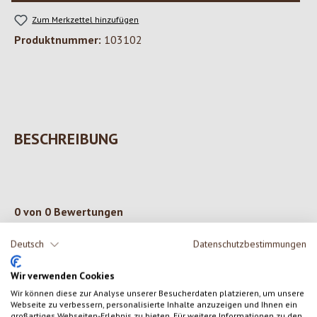
Zum Merkzettel hinzufügen
Produktnummer:
103102
BESCHREIBUNG
0 von 0 Bewertungen
Deutsch
Datenschutzbestimmungen
Gib eine Bewertung ab!
Durchschnittliche Bewertung von 0 von 5 Sternen
Wir verwenden Cookies
Teile deine Erfahrungen mit dem Produkt mit anderen Kunden.
Wir können diese zur Analyse unserer Besucherdaten platzieren, um unsere
Webseite zu verbessern, personalisierte Inhalte anzuzeigen und Ihnen ein
großartiges Webseiten-Erlebnis zu bieten. Für weitere Informationen zu den