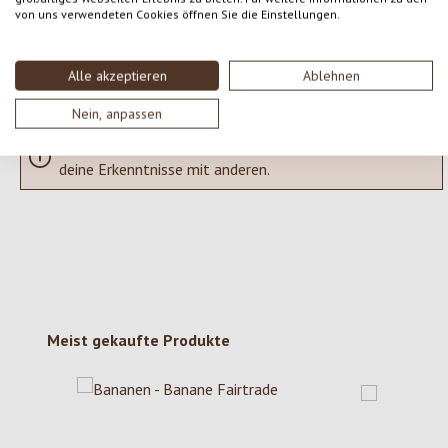
SCHREIBE EINE BEWERTUNG
von uns verwendeten Cookies öffnen Sie die Einstellungen.
Bewertungen nur in der aktuellen Sprache anzeigen.
Alle akzeptieren
Ablehnen
Nein, anpassen
Keine Bewertungen gefunden. Gehe voran und teile
deine Erkenntnisse mit anderen.
Produktgalerie überspringen
Meist gekaufte Produkte