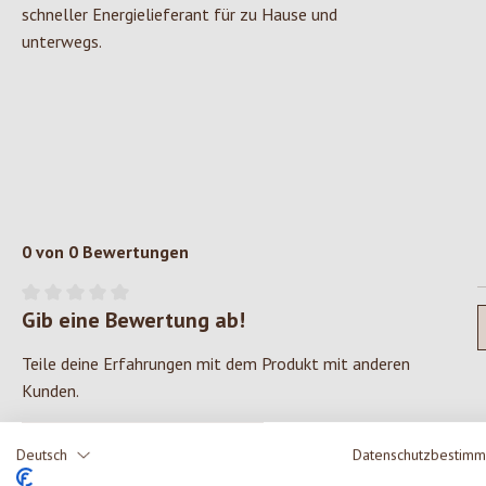
schneller Energielieferant für zu Hause und
unterwegs.
0 von 0 Bewertungen
Gib eine Bewertung ab!
Durchschnittliche Bewertung von 0 von 5 Sternen
Teile deine Erfahrungen mit dem Produkt mit anderen
Kunden.
SCHREIBE EINE BEWERTUNG
Deutsch
Datenschutzbestim