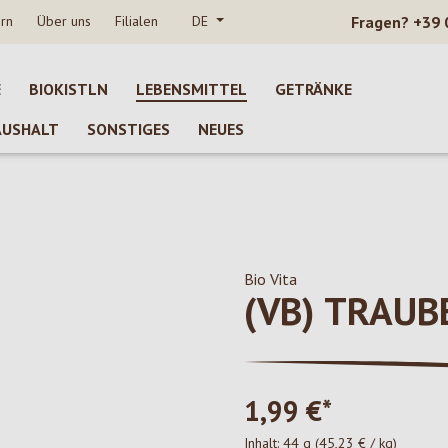
rn
Über uns
Filialen
DE
Fragen?
+39 
E
BIOKISTLN
LEBENSMITTEL
GETRÄNKE
AUSHALT
SONSTIGES
NEUES
Bio Vita
(VB) TRAU
1,99 €*
Inhalt:
44 g
(45,23 € / kg)