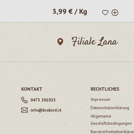
3,99 € / Kg
Regulärer Preis:
Filiale Lana
KONTAKT
RECHTLICHES
Impressum
0473 201023
Datenschutzerklärung
info@biokistl.it
Allgemeine
Geschäftsbedingungen
Barrierefreiheitserkläru