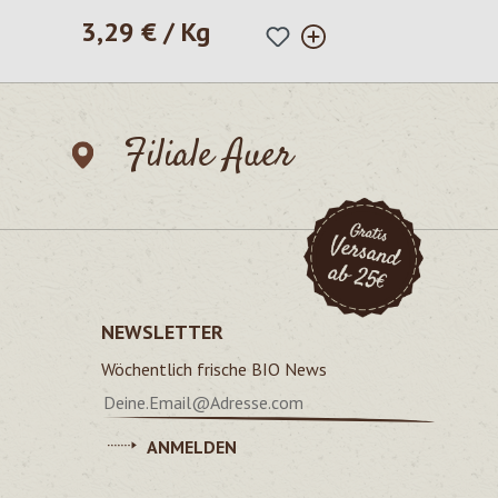
3,29 € / Kg
Regulärer Preis:
Filiale Auer
NEWSLETTER
Wöchentlich frische BIO News
ANMELDEN