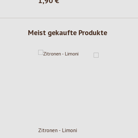
1,90 €
Regulärer Preis:
Meist gekaufte Produkte
Zitronen - Limoni