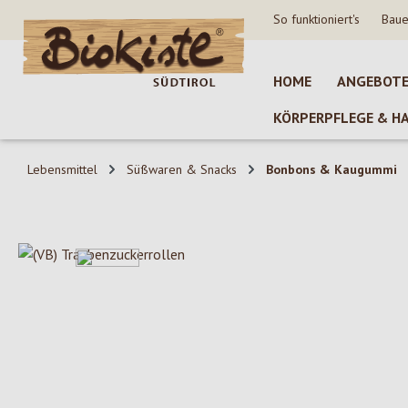
So funktioniert's
Baue
 Hauptinhalt springen
Zur Suche springen
Zur Hauptnavigation springen
HOME
ANGEBOT
KÖRPERPFLEGE & H
Lebensmittel
Süßwaren & Snacks
Bonbons & Kaugummi
Bildergalerie überspringen