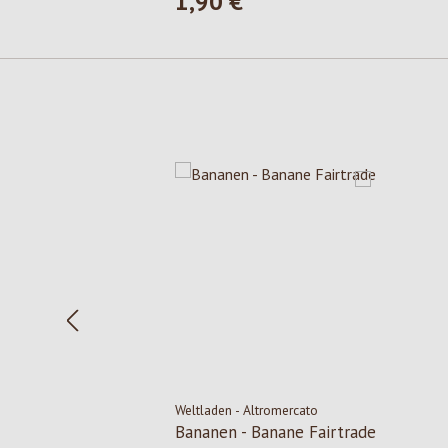
1,90 €
Regulärer Preis:
Produktgalerie überspringen
Weltladen - Altromercato
Bananen - Banane Fairtrade