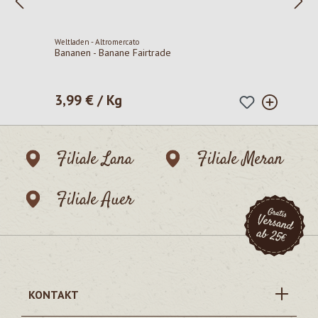
Weltladen - Altromercato
Bananen - Banane Fairtrade
3,99 € / Kg
Regulärer Preis:
Filiale Lana
Filiale Meran
Filiale Auer
KONTAKT