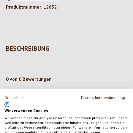
Produktnummer:
12852
BESCHREIBUNG
0 von 0 Bewertungen
Gib eine Bewertung ab!
Durchschnittliche Bewertung von 0 von 5 Sternen
Deutsch
Datenschutzbestimmungen
Teile deine Erfahrungen mit dem Produkt mit anderen Kunden.
Wir verwenden Cookies
Wir können diese zur Analyse unserer Besucherdaten platzieren, um unsere
Webseite zu verbessern, personalisierte Inhalte anzuzeigen und Ihnen ein
SCHREIBE EINE BEWERTUNG
großartiges Webseiten-Erlebnis zu bieten. Für weitere Informationen zu den
von uns verwendeten Cookies öffnen Sie die Einstellungen.