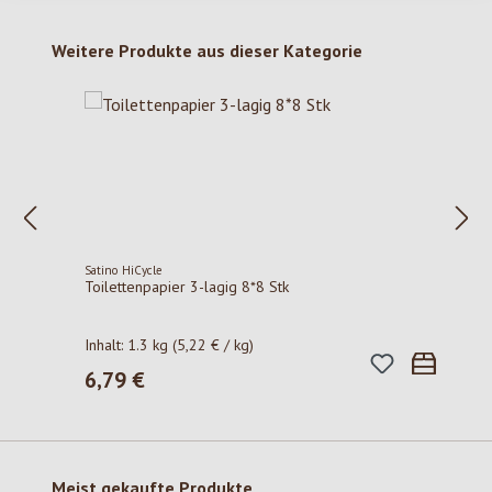
Produktgalerie überspringen
Weitere Produkte aus dieser Kategorie
Satino HiCycle
Toilettenpapier 3-lagig 8*8 Stk
Inhalt:
1.3 kg
(5,22 € / kg)
6,79 €
Regulärer Preis:
Produktgalerie überspringen
Meist gekaufte Produkte