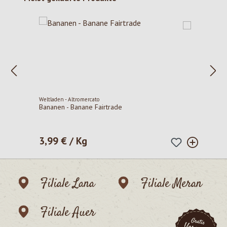
Weltladen - Altromercato
Bananen - Banane Fairtrade
3,99 € / Kg
Regulärer Preis:
Filiale Lana
Filiale Meran
Filiale Auer