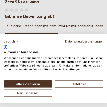
0 von 0 Bewertungen
Gib eine Bewertung ab!
Durchschnittliche Bewertung von 0 von 5 Sternen
Teile deine Erfahrungen mit dem Produkt mit anderen Kunden.
SCHREIBE EINE BEWERTUNG
Deutsch
Datenschutzbestimmungen
Bewertungen nur in der aktuellen Sprache anzeigen.
Wir verwenden Cookies
Wir können diese zur Analyse unserer Besucherdaten platzieren, um unsere
Webseite zu verbessern, personalisierte Inhalte anzuzeigen und Ihnen ein
großartiges Webseiten-Erlebnis zu bieten. Für weitere Informationen zu den
von uns verwendeten Cookies öffnen Sie die Einstellungen.
Keine Bewertungen gefunden. Gehe voran und teile
deine Erkenntnisse mit anderen.
Alle akzeptieren
Ablehnen
Nein, anpassen