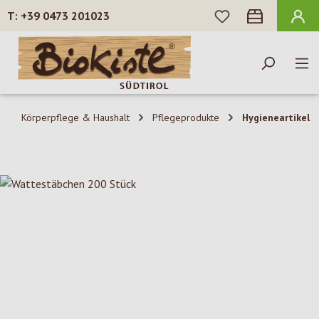
DU HAST 0 PROD
+39 0473 201023
Zum Hauptinhalt springen
Körperpflege & Haushalt
Pflegeprodukte
Hygieneartikel
Bildergalerie überspringen