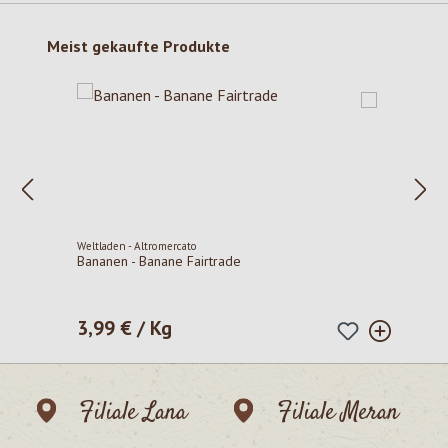
Produktgalerie überspringen
Meist gekaufte Produkte
Weltladen - Altromercato
Bananen - Banane Fairtrade
3,99 € / Kg
Regulärer Preis:
Filiale Lana
Filiale Meran