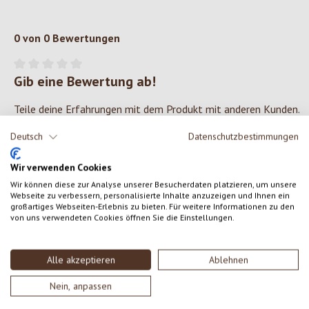
0 von 0 Bewertungen
Gib eine Bewertung ab!
Durchschnittliche Bewertung von 0 von 5 Sternen
Teile deine Erfahrungen mit dem Produkt mit anderen Kunden.
Deutsch
Datenschutzbestimmungen
SCHREIBE EINE BEWERTUNG
Wir verwenden Cookies
Bewertungen nur in der aktuellen Sprache anzeigen.
Wir können diese zur Analyse unserer Besucherdaten platzieren, um unsere
Webseite zu verbessern, personalisierte Inhalte anzuzeigen und Ihnen ein
großartiges Webseiten-Erlebnis zu bieten. Für weitere Informationen zu den
von uns verwendeten Cookies öffnen Sie die Einstellungen.
Keine Bewertungen gefunden. Gehe voran und teile
deine Erkenntnisse mit anderen.
Alle akzeptieren
Ablehnen
Nein, anpassen