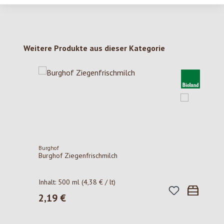
Produktgalerie überspringen
Weitere Produkte aus dieser Kategorie
Burghof
Burghof Ziegenfrischmilch
Inhalt:
500 ml
(4,38 € / lt)
2,19 €
Regulärer Preis: