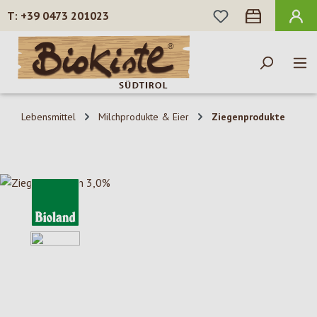
DU HAST 0 PROD
+39 0473 201023
Zum Hauptinhalt springen
Lebensmittel
Milchprodukte & Eier
Ziegenprodukte
Bildergalerie überspringen